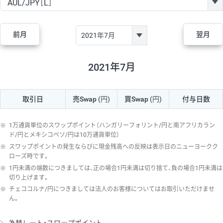
GBP/JPY
170円
86,230円
19.7円
AUD/JPY
106円
44,990円
23.5円
前月
翌月
NZD/JPY
28円
36,920円
7.5円
CAD/JPY
38円
45,810円
8.2円
2021年7月
CHF/JPY
34円
80,440円
4.2円
取引日
売Swap
(円)
買Swap
(円)
付与日数
TRY/JPY
26円
1,400円
185.7円
CZK/JPY
7円
3,060円
22.8円
※
1万通貨単位のスワップポイント（ハンガリーフォリント/円と南アフリカラン
PLN/JPY
35円
17,280円
20.2円
ド/円とメキシコペソ/円は10万通貨単位）
※
スワップポイントの発生ならびに現金残高への反映は表示日のニューヨークク
HUF/JPY
16円
2,090円
76.5円
ローズ時です。
※
1円未満の端数につきましては、正の場合1円未満は切り捨て、負の場合1円未満は
ZAR/JPY
130円
39,680円
32.7円
切り上げます。
MXN/JPY
140円
37,180円
37.6円
※
チェココルナ/円につきましては法人のお客様についてはお取引いただけませ
ん。
EUR/USD
74円
74,270円
9.9円
GBP/USD
4円
86,230円
0.4円