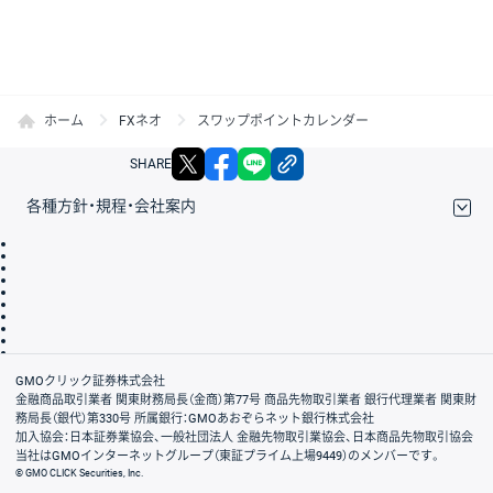
ホーム
FXネオ
スワップポイントカレンダー
X
facebook
LINE
リンクをコピー
SHARE
各種方針・規程・会社案内
取引規程・約款
サイトマップ
その他のご案内
個人情報保護方針
最良執行方針
サイトのご利用について
ディスクレイマー
信託保全
リスク説明
会社案内
GMOクリック証券株式会社
金融商品取引業者 関東財務局長（金商）第77号 商品先物取引業者 銀行代理業者 関東財
務局長（銀代）第330号 所属銀行：GMOあおぞらネット銀行株式会社
加入協会：日本証券業協会、一般社団法人 金融先物取引業協会、日本商品先物取引協会
当社はGMOインターネットグループ（東証プライム上場9449）のメンバーです。
© GMO CLICK Securities, Inc.