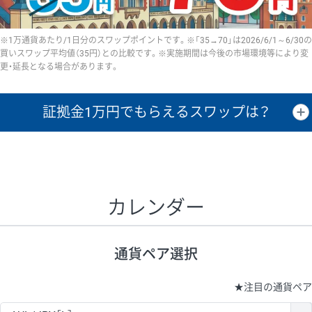
※1万通貨あたり/1日分のスワップポイントです。※「35→70」は2026/6/1～6/30の
買いスワップ平均値（35円）との比較です。※実施期間は今後の市場環境等により変
更・延長となる場合があります。
証拠金1万円で
もらえるスワップは？
証拠金1万円あたりのスワップポイントは、取引の資金効率を示した参
考値です。
CHF/JPY、EUR/USD、GBP/USD、NZD/USD、EUR/GBP、EUR/AUD、
GBP/AUDは売スワップの値です。
カレンダー
1万通貨
証拠金
あたりの
1日の
1万円あたりの
通貨ペア
取引証拠金
スワップ
ポイント
スワップ
ポイント
通貨ペア選択
▲
▼
昇順
降順
昇順
降順
昇順
降順
USD/JPY
154円
65,020円
23.6円
★
注目の通貨ペア
EUR/JPY
75円
74,270円
10円