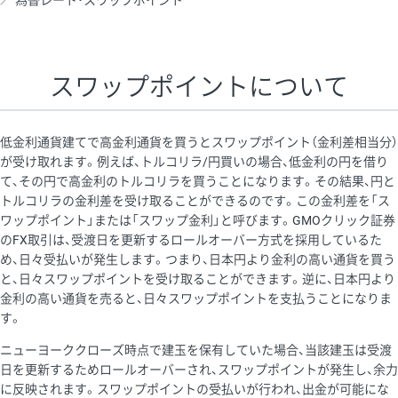
為替レート・スワップポイント
AUD/USD
16円
44,990円
3.5円
NZD/USD
41円
36,920円
11.1円
スワップポイントについて
EUR/GBP
71円
74,270円
9.5円
EUR/AUD
103円
74,270円
13.8円
低金利通貨建てで高金利通貨を買うとスワップポイント（金利差相当分）
GBP/AUD
43円
86,230円
4.9円
が受け取れます。例えば、トルコリラ/円買いの場合、低金利の円を借り
て、その円で高金利のトルコリラを買うことになります。その結果、円と
AUD/NZD
66円
44,990円
14.6円
トルコリラの金利差を受け取ることができるのです。この金利差を「ス
EUR/CHF
111円
74,270円
14.9円
ワップポイント」または「スワップ金利」と呼びます。GMOクリック証券
のFX取引は、受渡日を更新するロールオーバー方式を採用しているた
GBP/CHF
220円
86,230円
25.5円
め、日々受払いが発生します。つまり、日本円より金利の高い通貨を買う
USD/CHF
160円
65,030円
24.6円
と、日々スワップポイントを受け取ることができます。逆に、日本円より
金利の高い通貨を売ると、日々スワップポイントを支払うことになりま
す。
※取引証拠金は同日の当社為替レート（ニューヨーククローズ・
ニューヨーククローズ時点で建玉を保有していた場合、当該建玉は受渡
MIDレート）に基づいて算出。
日を更新するためロールオーバーされ、スワップポイントが発生し、余力
※ハンガリーフォリント/円と南アフリカランド/円とメキシコペ
に反映されます。スワップポイントの受払いが行われ、出金が可能にな
ソ/円は10万通貨単位。