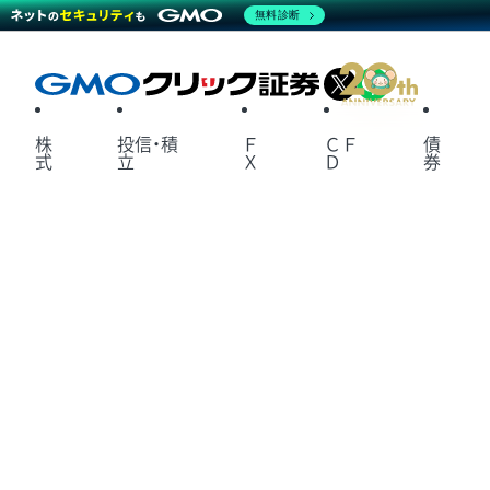
無料診断
X
LINE
株
投信・積
Ｆ
ＣＦ
債
式
立
Ｘ
Ｄ
券