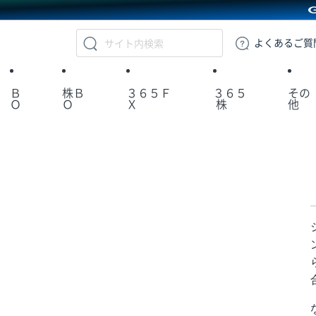
GMOクリック証券
よくある
ご質
Ｂ
株Ｂ
３６５Ｆ
３６５
その
Ｏ
Ｏ
Ｘ
株
他