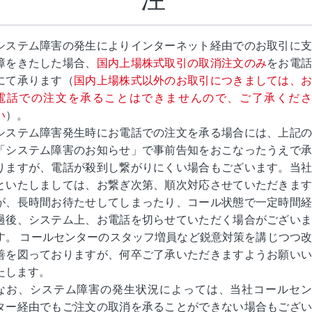
システム障害の発生によりインターネット経由でのお取引に支
障をきたした場合、
国内上場株式取引の取消注文のみ
をお電
にて承ります（
国内上場株式以外のお取引につきましては、
電話での注文を承ることはできませんので、ご了承くださ
い
）。
システム障害発生時にお電話での注文を承る場合には、上記の
「システム障害のお知らせ」で事前告知をおこなったうえで承
りますが、電話が殺到し繋がりにくい場合もございます。当社
といたしましては、お繋ぎ次第、順次対応させていただきます
が、長時間お待たせしてしまったり、コール状態で一定時間経
過後、システム上、お電話を切らせていただく場合がございま
す。 コールセンターのスタッフ増員など鋭意対策を講じつつ改
善を図っておりますが、何卒ご了承いただきますようお願いい
たします。
なお、システム障害の発生状況によっては、当社コールセン
ター経由でもご注文の取消を承ることができない場合もござい