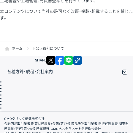
上場審査や上場管理、売買審査などを行っています。
本コンテンツについて当社の許可なく改竄・複製・転載することを禁じま
す。
ホーム
不公正取引について
X
facebook
LINE
リンクをコピー
SHARE
各種方針・規程・会社案内
取引規程・約款
サイトマップ
その他のご案内
個人情報保護方針
最良執行方針
サイトのご利用について
ディスクレイマー
信託保全
リスク説明
会社案内
GMOクリック証券株式会社
金融商品取引業者 関東財務局長（金商）第77号 商品先物取引業者 銀行代理業者 関東財
務局長（銀代）第330号 所属銀行：GMOあおぞらネット銀行株式会社