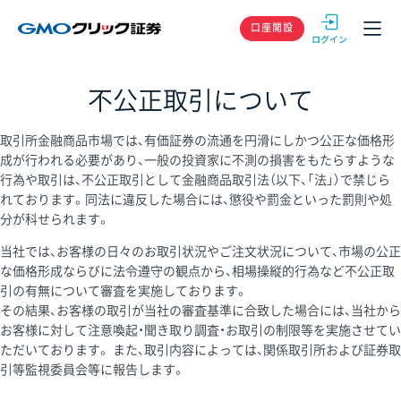
GMOクリック
口座開設
不公正取引について
取引所金融商品市場では、有価証券の流通を円滑にしかつ公正な価格形
成が行われる必要があり、一般の投資家に不測の損害をもたらすような
行為や取引は、不公正取引として金融商品取引法（以下、「法」）で禁じら
れております。同法に違反した場合には、懲役や罰金といった罰則や処
分が科せられます。
当社では、お客様の日々のお取引状況やご注文状況について、市場の公正
な価格形成ならびに法令遵守の観点から、相場操縦的行為など不公正取
引の有無について審査を実施しております。
その結果、お客様の取引が当社の審査基準に合致した場合には、当社から
お客様に対して注意喚起・聞き取り調査・お取引の制限等を実施させてい
ただいております。 また、取引内容によっては、関係取引所および証券取
引等監視委員会等に報告します。