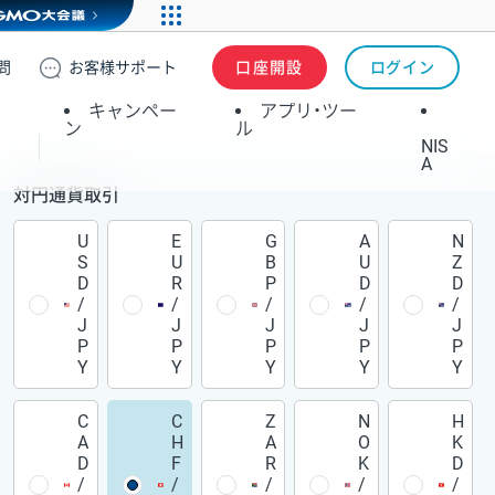
問
お客様
サポート
口座開設
ログイン
キャンペー
アプリ・ツー
ン
ル
NIS
A
対円通貨取引
U
E
G
A
N
S
U
B
U
Z
D
R
P
D
D
/
/
/
/
/
J
J
J
J
J
P
P
P
P
P
Y
Y
Y
Y
Y
C
C
Z
N
H
A
H
A
O
K
D
F
R
K
D
/
/
/
/
/