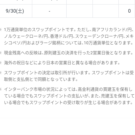
9/30(土)
-
0
※
1万通貨単位のスワップポイントです。ただし、南アフリカランド/円、
ノルウェークローネ/円、香港ドル/円、スウェーデンクローナ/円、メキ
シコペソ/円およびラージ銘柄については、10万通貨単位となります。
※
現金残高への反映は、原則建玉の決済を行った2営業日後となります。
※
海外の祝日などにより日本の営業日と異なる場合があります。
※
スワップポイントの決定は取引所が行います。スワップポイントは受
取側と支払側とで同額となっています。
※
インターバンク市場の状況によっては、高金利通貨の買建玉を保有し
ている場合でもスワップポイントの支払いが、また、売建玉を保有して
いる場合でもスワップポイントの受け取りが生じる場合があります。