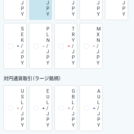
J
J
J
J
J
P
P
P
P
P
Y
Y
Y
Y
Y
S
P
T
M
E
L
R
X
K
N
Y
N
/
/
/
/
J
J
J
J
P
P
P
P
Y
Y
Y
Y
対円通貨取引（ラージ銘柄）
U
E
G
A
S
U
B
U
L
L
L
L
/
/
/
/
J
J
J
J
P
P
P
P
Y
Y
Y
Y