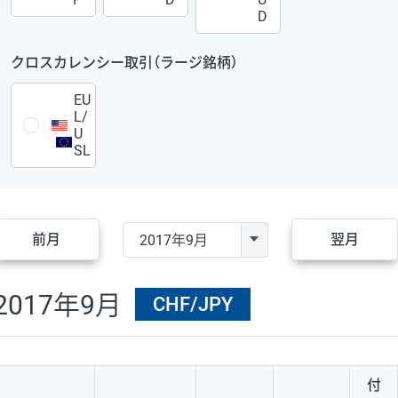
D
クロスカレンシー取引（ラージ銘柄）
EU
L/
U
SL
前月
翌月
2017年9月
CHF/JPY
付