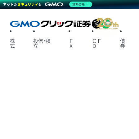
無料診断
X
LINE
株
投信・積
Ｆ
ＣＦ
債
式
立
Ｘ
Ｄ
券