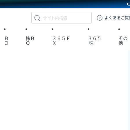
GMOクリック証券
よくある
ご質
Ｂ
株Ｂ
３６５Ｆ
３６５
その
Ｏ
Ｏ
Ｘ
株
他