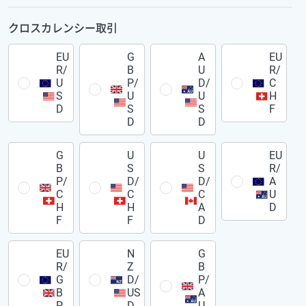
クロスカレンシー取引
EU
G
A
EU
R/
B
U
R/
U
P/
D/
C
S
U
U
H
D
S
S
F
D
D
G
U
U
EU
B
S
S
R/
P/
D/
D/
A
C
C
C
U
H
H
A
D
F
F
D
EU
N
G
R/
Z
B
G
D/
P/
B
US
A
P
D
U