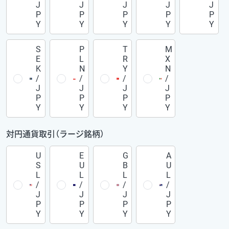
J
J
J
J
J
P
P
P
P
P
Y
Y
Y
Y
Y
S
P
T
M
E
L
R
X
K
N
Y
N
/
/
/
/
J
J
J
J
P
P
P
P
Y
Y
Y
Y
対円通貨取引（ラージ銘柄）
U
E
G
A
S
U
B
U
L
L
L
L
/
/
/
/
J
J
J
J
P
P
P
P
Y
Y
Y
Y