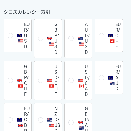
クロスカレンシー取引
EU
G
A
EU
R/
B
U
R/
U
P/
D/
C
S
U
U
H
D
S
S
F
D
D
G
U
U
EU
B
S
S
R/
P/
D/
D/
A
C
C
C
U
H
H
A
D
F
F
D
EU
N
G
R/
Z
B
G
D/
P/
B
US
A
P
D
U