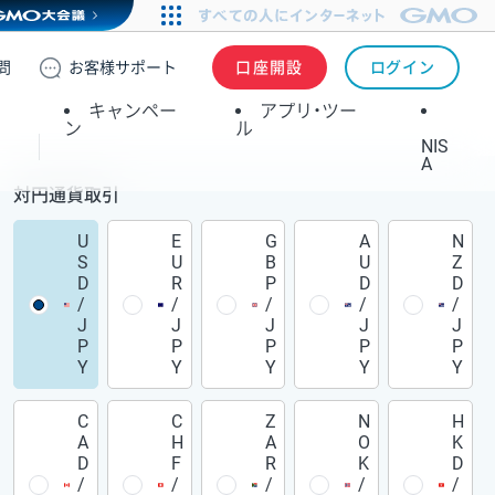
問
お客様
サポート
口座開設
ログイン
キャンペー
アプリ・ツー
ン
ル
NIS
A
対円通貨取引
U
E
G
A
N
S
U
B
U
Z
D
R
P
D
D
/
/
/
/
/
J
J
J
J
J
P
P
P
P
P
Y
Y
Y
Y
Y
C
C
Z
N
H
A
H
A
O
K
D
F
R
K
D
/
/
/
/
/