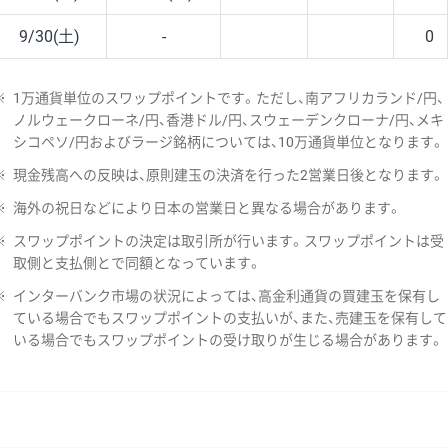
9/30(土)
-
0
※
1万通貨単位のスワップポイントです。ただし、南アフリカランド/円、
ノルウェークローネ/円、香港ドル/円、スウェーデンクローナ/円、メキ
シコペソ/円およびラージ銘柄については、10万通貨単位となります。
※
現金残高への反映は、原則建玉の決済を行った2営業日後となります。
※
海外の祝日などにより日本の営業日と異なる場合があります。
※
スワップポイントの決定は取引所が行います。スワップポイントは受
取側と支払側とで同額となっています。
※
インターバンク市場の状況によっては、高金利通貨の買建玉を保有し
ている場合でもスワップポイントの支払いが、また、売建玉を保有して
いる場合でもスワップポイントの受け取りが生じる場合があります。