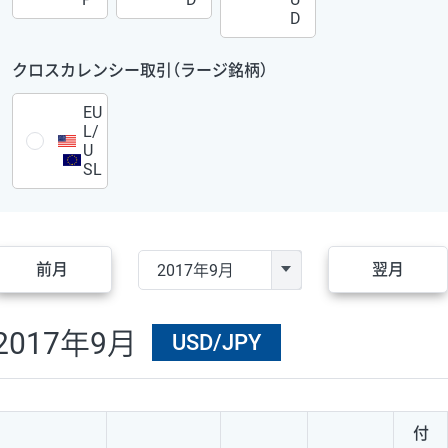
D
クロスカレンシー取引（ラージ銘柄）
EU
L/
U
SL
前月
翌月
2017年9月
USD/JPY
付