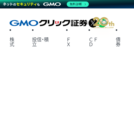
無料診断
X
LINE
株
投信・積
Ｆ
ＣＦ
債
式
立
Ｘ
Ｄ
券