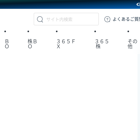
GMOクリック証券
よくある
ご質
Ｂ
株Ｂ
３６５Ｆ
３６５
その
Ｏ
Ｏ
Ｘ
株
他