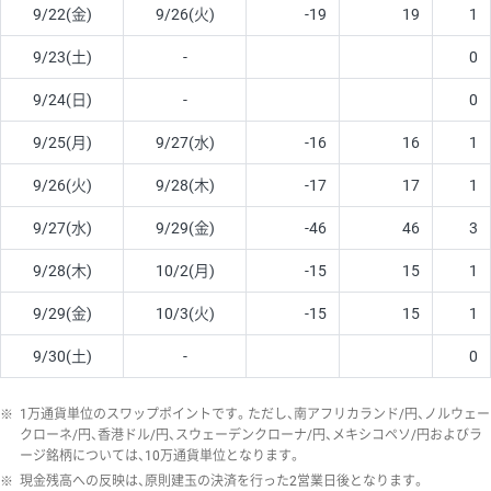
9/22(金)
9/26(火)
-19
19
1
9/23(土)
-
0
9/24(日)
-
0
9/25(月)
9/27(水)
-16
16
1
9/26(火)
9/28(木)
-17
17
1
9/27(水)
9/29(金)
-46
46
3
9/28(木)
10/2(月)
-15
15
1
9/29(金)
10/3(火)
-15
15
1
9/30(土)
-
0
※
1万通貨単位のスワップポイントです。ただし、南アフリカランド/円、ノルウェー
クローネ/円、香港ドル/円、スウェーデンクローナ/円、メキシコペソ/円およびラ
ージ銘柄については、10万通貨単位となります。
※
現金残高への反映は、原則建玉の決済を行った2営業日後となります。