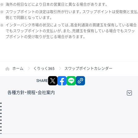
※
海外の祝日などにより日本の営業日と異なる場合があります。
※
スワップポイントの決定は取引所が行います。スワップポイントは受取側と支払
側とで同額となっています。
※
インターバンク市場の状況によっては、高金利通貨の買建玉を保有している場合
でもスワップポイントの支払いが、また、売建玉を保有している場合でもスワッ
プポイントの受け取りが生じる場合があります。
ホーム
くりっく365
スワップポイントカレンダー
X
facebook
LINE
リンクをコピー
SHARE
各種方針・規程・会社案内
取引規程・約款
サイトマップ
その他のご案内
個人情報保護方針
最良執行方針
サイトのご利用について
ディスクレイマー
信託保全
リスク説明
会社案内