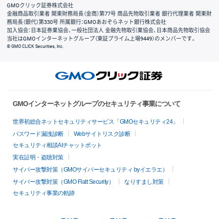
GMOクリック証券株式会社
金融商品取引業者 関東財務局長（金商）第77号 商品先物取引業者 銀行代理業者 関東財
務局長（銀代）第330号 所属銀行：GMOあおぞらネット銀行株式会社
加入協会：日本証券業協会、一般社団法人 金融先物取引業協会、日本商品先物取引協会
当社はGMOインターネットグループ（東証プライム上場9449）のメンバーです。
© GMO CLICK Securities, Inc.
GMOインターネットグループのセキュリティ事業について
世界初総合ネットセキュリティサービス「GMOセキュリティ24」
パスワード漏洩診断
Webサイトリスク診断
セキュリティ相談AIチャットボット
実在証明・盗聴対策
サイバー攻撃対策（GMOサイバーセキュリティ byイエラエ）
サイバー攻撃対策（GMO Flatt Security）
なりすまし対策
セキュリティ事業の軌跡