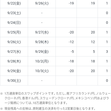
9/22(金)
9/26(火)
-19
19
1
9/23(土)
-
0
9/24(日)
-
0
9/25(月)
9/27(水)
-20
20
1
9/26(火)
9/28(木)
-12
12
1
9/27(水)
9/29(金)
-5
5
3
9/28(木)
10/2(月)
-18
18
1
9/29(金)
10/3(火)
-20
20
1
9/30(土)
-
0
※
1万通貨単位のスワップポイントです。ただし、南アフリカランド/円、ノルウェー
クローネ/円、香港ドル/円、スウェーデンクローナ/円、メキシコペソ/円およびラ
ージ銘柄については、10万通貨単位となります。
※
現金残高への反映は、原則建玉の決済を行った2営業日後となります。