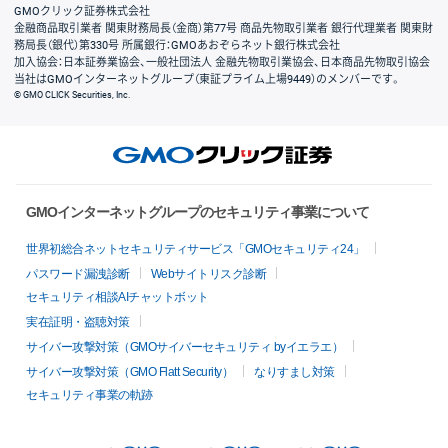
GMOクリック証券株式会社
金融商品取引業者 関東財務局長（金商）第77号 商品先物取引業者 銀行代理業者 関東財
務局長（銀代）第330号 所属銀行：GMOあおぞらネット銀行株式会社
加入協会：日本証券業協会、一般社団法人 金融先物取引業協会、日本商品先物取引協会
当社はGMOインターネットグループ（東証プライム上場9449）のメンバーです。
© GMO CLICK Securities, Inc.
GMOインターネットグループのセキュリティ事業について
世界初総合ネットセキュリティサービス「GMOセキュリティ24」
パスワード漏洩診断
Webサイトリスク診断
セキュリティ相談AIチャットボット
実在証明・盗聴対策
サイバー攻撃対策（GMOサイバーセキュリティ byイエラエ）
サイバー攻撃対策（GMO Flatt Security）
なりすまし対策
セキュリティ事業の軌跡