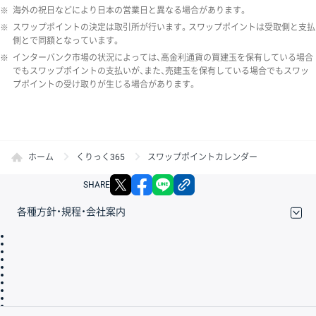
※
海外の祝日などにより日本の営業日と異なる場合があります。
※
スワップポイントの決定は取引所が行います。スワップポイントは受取側と支払
側とで同額となっています。
※
インターバンク市場の状況によっては、高金利通貨の買建玉を保有している場合
でもスワップポイントの支払いが、また、売建玉を保有している場合でもスワッ
プポイントの受け取りが生じる場合があります。
ホーム
くりっく365
スワップポイントカレンダー
X
facebook
LINE
リンクをコピー
SHARE
各種方針・規程・会社案内
取引規程・約款
サイトマップ
その他のご案内
個人情報保護方針
最良執行方針
サイトのご利用について
ディスクレイマー
信託保全
リスク説明
会社案内