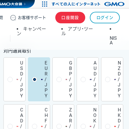
問
お客様
サポート
口座開設
ログイン
キャンペー
アプリ・ツー
ン
ル
NIS
A
対円通貨取引
U
E
G
A
N
S
U
B
U
Z
D
R
P
D
D
/
/
/
/
/
J
J
J
J
J
P
P
P
P
P
Y
Y
Y
Y
Y
C
C
Z
N
H
A
H
A
O
K
D
F
R
K
D
/
/
/
/
/