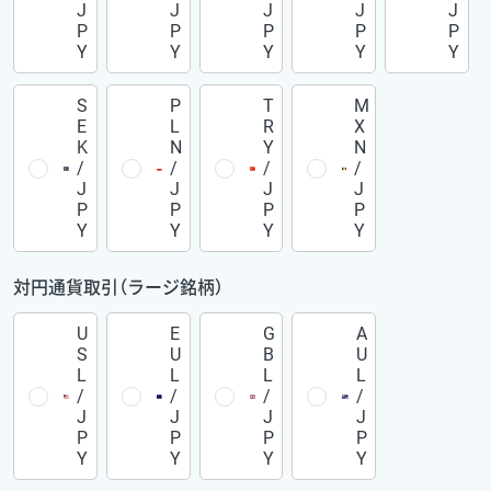
J
J
J
J
J
P
P
P
P
P
Y
Y
Y
Y
Y
S
P
T
M
E
L
R
X
K
N
Y
N
/
/
/
/
J
J
J
J
P
P
P
P
Y
Y
Y
Y
対円通貨取引（ラージ銘柄）
U
E
G
A
S
U
B
U
L
L
L
L
/
/
/
/
J
J
J
J
P
P
P
P
Y
Y
Y
Y