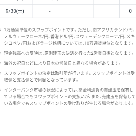
9/30(土)
-
0
※
1万通貨単位のスワップポイントです。ただし、南アフリカランド/円、
ノルウェークローネ/円、香港ドル/円、スウェーデンクローナ/円、メキ
シコペソ/円およびラージ銘柄については、10万通貨単位となります。
※
現金残高への反映は、原則建玉の決済を行った2営業日後となります。
※
海外の祝日などにより日本の営業日と異なる場合があります。
※
スワップポイントの決定は取引所が行います。スワップポイントは受
取側と支払側とで同額となっています。
※
インターバンク市場の状況によっては、高金利通貨の買建玉を保有し
ている場合でもスワップポイントの支払いが、また、売建玉を保有して
いる場合でもスワップポイントの受け取りが生じる場合があります。