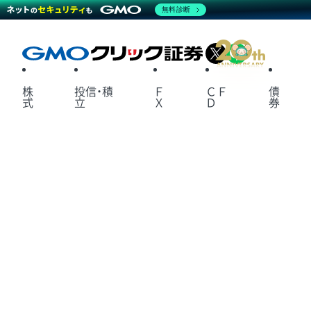
無料診断
X
LINE
株
投信・積
Ｆ
ＣＦ
債
式
立
Ｘ
Ｄ
券