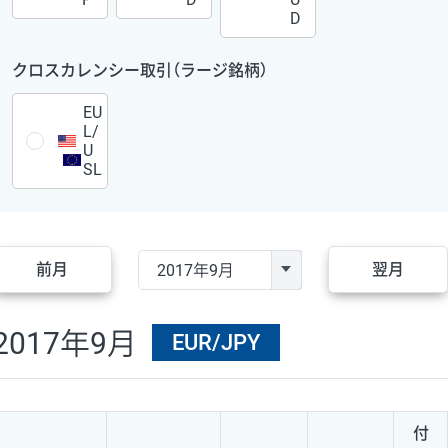
D
クロスカレンシー取引（ラージ銘柄）
EU
L/
U
SL
前月
翌月
2017年9月
EUR/JPY
付