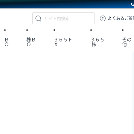
GMOクリック証券
よくある
ご質
Ｂ
株Ｂ
３６５Ｆ
３６５
その
Ｏ
Ｏ
Ｘ
株
他