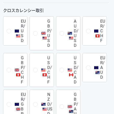
クロスカレンシー取引
EU
G
A
EU
R/
B
U
R/
U
P/
D/
C
S
U
U
H
D
S
S
F
D
D
G
U
U
EU
B
S
S
R/
P/
D/
D/
A
C
C
C
U
H
H
A
D
F
F
D
EU
N
G
R/
Z
B
G
D/
P/
B
US
A
P
D
U