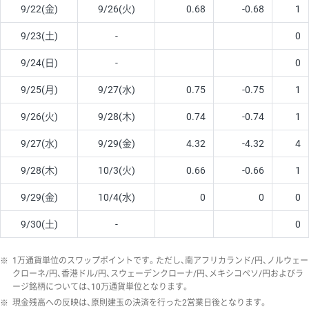
9/22(金)
9/26(火)
0.68
-0.68
1
9/23(土)
-
0
9/24(日)
-
0
9/25(月)
9/27(水)
0.75
-0.75
1
9/26(火)
9/28(木)
0.74
-0.74
1
9/27(水)
9/29(金)
4.32
-4.32
4
9/28(木)
10/3(火)
0.66
-0.66
1
9/29(金)
10/4(水)
0
0
0
9/30(土)
-
0
※
1万通貨単位のスワップポイントです。ただし、南アフリカランド/円、ノルウェー
クローネ/円、香港ドル/円、スウェーデンクローナ/円、メキシコペソ/円およびラ
ージ銘柄については、10万通貨単位となります。
※
現金残高への反映は、原則建玉の決済を行った2営業日後となります。