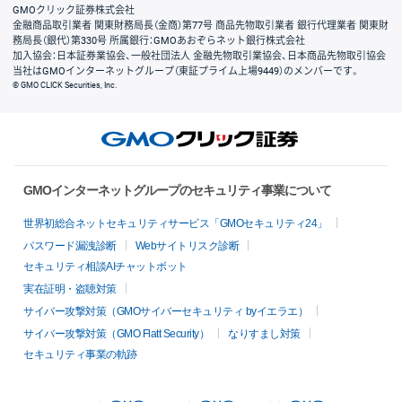
GMOクリック証券株式会社
金融商品取引業者 関東財務局長（金商）第77号 商品先物取引業者 銀行代理業者 関東財
務局長（銀代）第330号 所属銀行：GMOあおぞらネット銀行株式会社
加入協会：日本証券業協会、一般社団法人 金融先物取引業協会、日本商品先物取引協会
当社はGMOインターネットグループ（東証プライム上場9449）のメンバーです。
© GMO CLICK Securities, Inc.
GMOインターネットグループのセキュリティ事業について
世界初総合ネットセキュリティサービス「GMOセキュリティ24」
パスワード漏洩診断
Webサイトリスク診断
セキュリティ相談AIチャットボット
実在証明・盗聴対策
サイバー攻撃対策（GMOサイバーセキュリティ byイエラエ）
サイバー攻撃対策（GMO Flatt Security）
なりすまし対策
セキュリティ事業の軌跡