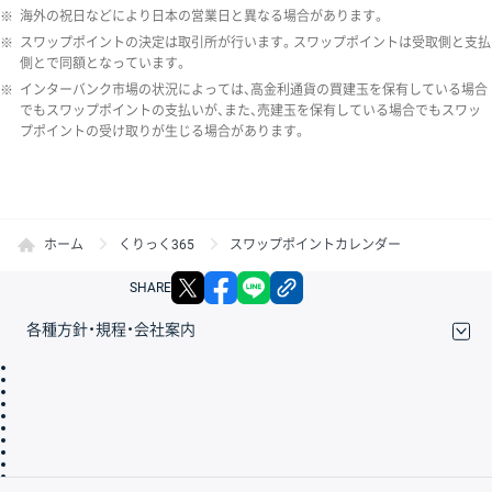
※
海外の祝日などにより日本の営業日と異なる場合があります。
※
スワップポイントの決定は取引所が行います。スワップポイントは受取側と支払
側とで同額となっています。
※
インターバンク市場の状況によっては、高金利通貨の買建玉を保有している場合
でもスワップポイントの支払いが、また、売建玉を保有している場合でもスワッ
プポイントの受け取りが生じる場合があります。
ホーム
くりっく365
スワップポイントカレンダー
X
facebook
LINE
リンクをコピー
SHARE
各種方針・規程・会社案内
取引規程・約款
サイトマップ
その他のご案内
個人情報保護方針
最良執行方針
サイトのご利用について
ディスクレイマー
信託保全
リスク説明
会社案内