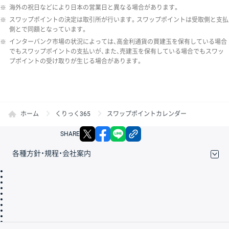
※
海外の祝日などにより日本の営業日と異なる場合があります。
※
スワップポイントの決定は取引所が行います。スワップポイントは受取側と支払
側とで同額となっています。
※
インターバンク市場の状況によっては、高金利通貨の買建玉を保有している場合
でもスワップポイントの支払いが、また、売建玉を保有している場合でもスワッ
プポイントの受け取りが生じる場合があります。
ホーム
くりっく365
スワップポイントカレンダー
X
facebook
LINE
リンクをコピー
SHARE
各種方針・規程・会社案内
取引規程・約款
サイトマップ
その他のご案内
個人情報保護方針
最良執行方針
サイトのご利用について
ディスクレイマー
信託保全
リスク説明
会社案内