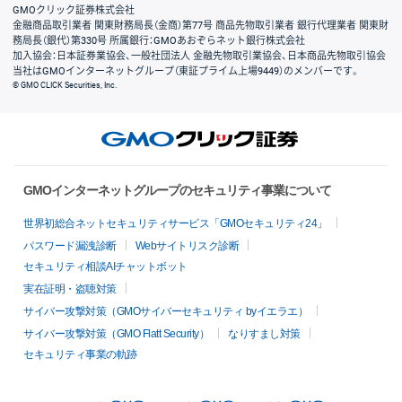
GMOクリック証券株式会社
金融商品取引業者 関東財務局長（金商）第77号 商品先物取引業者 銀行代理業者 関東財
務局長（銀代）第330号 所属銀行：GMOあおぞらネット銀行株式会社
加入協会：日本証券業協会、一般社団法人 金融先物取引業協会、日本商品先物取引協会
当社はGMOインターネットグループ（東証プライム上場9449）のメンバーです。
© GMO CLICK Securities, Inc.
GMOインターネットグループのセキュリティ事業について
世界初総合ネットセキュリティサービス「GMOセキュリティ24」
パスワード漏洩診断
Webサイトリスク診断
セキュリティ相談AIチャットボット
実在証明・盗聴対策
サイバー攻撃対策（GMOサイバーセキュリティ byイエラエ）
サイバー攻撃対策（GMO Flatt Security）
なりすまし対策
セキュリティ事業の軌跡