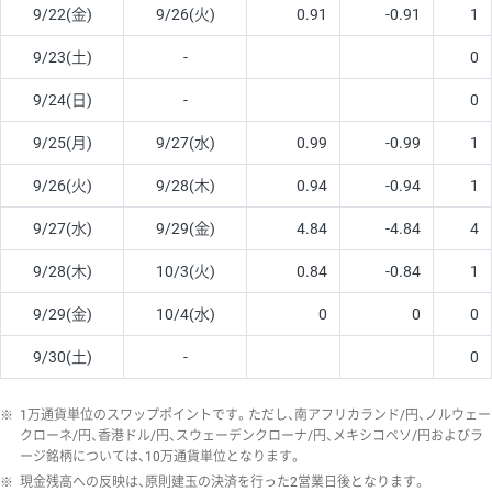
9/22(金)
9/26(火)
0.91
-0.91
1
9/23(土)
-
0
9/24(日)
-
0
9/25(月)
9/27(水)
0.99
-0.99
1
9/26(火)
9/28(木)
0.94
-0.94
1
9/27(水)
9/29(金)
4.84
-4.84
4
9/28(木)
10/3(火)
0.84
-0.84
1
9/29(金)
10/4(水)
0
0
0
9/30(土)
-
0
※
1万通貨単位のスワップポイントです。ただし、南アフリカランド/円、ノルウェー
クローネ/円、香港ドル/円、スウェーデンクローナ/円、メキシコペソ/円およびラ
ージ銘柄については、10万通貨単位となります。
※
現金残高への反映は、原則建玉の決済を行った2営業日後となります。