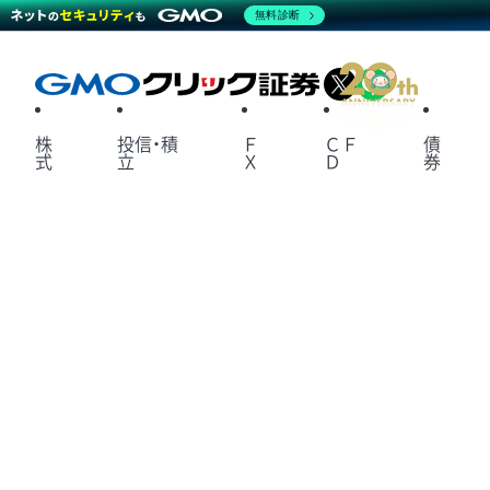
無料診断
X
LINE
株
投信・積
Ｆ
ＣＦ
債
式
立
Ｘ
Ｄ
券