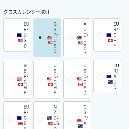
クロスカレンシー取引
EU
G
A
EU
R/
B
U
R/
U
P/
D/
C
S
U
U
H
D
S
S
F
D
D
G
U
U
EU
B
S
S
R/
P/
D/
D/
A
C
C
C
U
H
H
A
D
F
F
D
EU
N
G
R/
Z
B
G
D/
P/
B
US
A
P
D
U