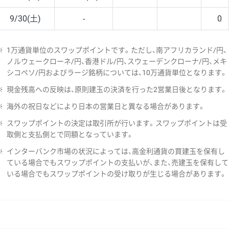
9/30(土)
-
0
※
1万通貨単位のスワップポイントです。ただし、南アフリカランド/円、
ノルウェークローネ/円、香港ドル/円、スウェーデンクローナ/円、メキ
シコペソ/円およびラージ銘柄については、10万通貨単位となります。
※
現金残高への反映は、原則建玉の決済を行った2営業日後となります。
※
海外の祝日などにより日本の営業日と異なる場合があります。
※
スワップポイントの決定は取引所が行います。スワップポイントは受
取側と支払側とで同額となっています。
※
インターバンク市場の状況によっては、高金利通貨の買建玉を保有し
ている場合でもスワップポイントの支払いが、また、売建玉を保有して
いる場合でもスワップポイントの受け取りが生じる場合があります。