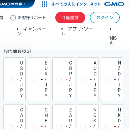
問
お客様
サポート
口座開設
ログイン
キャンペー
アプリ・ツー
ン
ル
NIS
A
対円通貨取引
U
E
G
A
N
S
U
B
U
Z
D
R
P
D
D
/
/
/
/
/
J
J
J
J
J
P
P
P
P
P
Y
Y
Y
Y
Y
C
C
Z
N
H
A
H
A
O
K
D
F
R
K
D
/
/
/
/
/