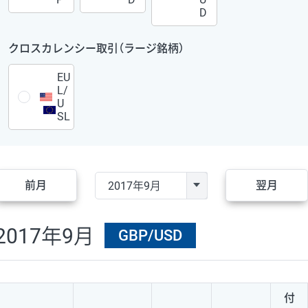
D
クロスカレンシー取引（ラージ銘柄）
EU
L/
U
SL
前月
翌月
2017年9月
GBP/USD
付