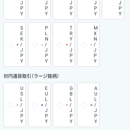
J
J
J
J
J
P
P
P
P
P
Y
Y
Y
Y
Y
S
P
T
M
E
L
R
X
K
N
Y
N
/
/
/
/
J
J
J
J
P
P
P
P
Y
Y
Y
Y
対円通貨取引（ラージ銘柄）
U
E
G
A
S
U
B
U
L
L
L
L
/
/
/
/
J
J
J
J
P
P
P
P
Y
Y
Y
Y