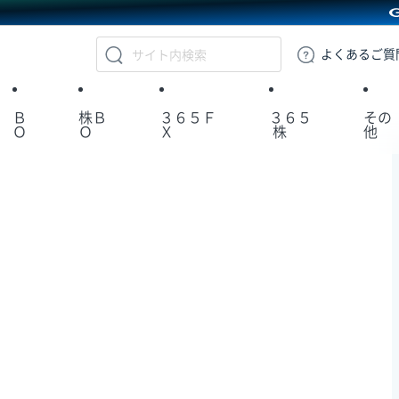
GMOクリック証券
よくある
ご質
Ｂ
株Ｂ
３６５Ｆ
３６５
その
Ｏ
Ｏ
Ｘ
株
他