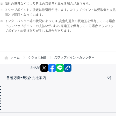
※
海外の祝日などにより日本の営業日と異なる場合があります。
※
スワップポイントの決定は取引所が行います。スワップポイントは受取側と支払
側とで同額となっています。
※
インターバンク市場の状況によっては、高金利通貨の買建玉を保有している場合
でもスワップポイントの支払いが、また、売建玉を保有している場合でもスワッ
プポイントの受け取りが生じる場合があります。
ホーム
くりっく365
スワップポイントカレンダー
X
facebook
LINE
リンクをコピー
SHARE
各種方針・規程・会社案内
取引規程・約款
サイトマップ
その他のご案内
個人情報保護方針
最良執行方針
サイトのご利用について
ディスクレイマー
信託保全
リスク説明
会社案内