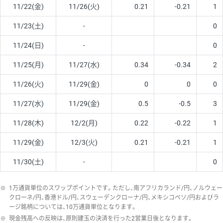
11/22(金)
11/26(火)
0.21
-0.21
1
11/23(土)
-
0
11/24(日)
-
0
11/25(月)
11/27(水)
0.34
-0.34
2
11/26(火)
11/29(金)
0
0
0
11/27(水)
11/29(金)
0.5
-0.5
3
11/28(木)
12/2(月)
0.22
-0.22
1
11/29(金)
12/3(火)
0.21
-0.21
1
11/30(土)
-
0
※
1万通貨単位のスワップポイントです。ただし、南アフリカランド/円、ノルウェー
クローネ/円、香港ドル/円、スウェーデンクローナ/円、メキシコペソ/円およびラ
ージ銘柄については、10万通貨単位となります。
※
現金残高への反映は、原則建玉の決済を行った2営業日後となります。