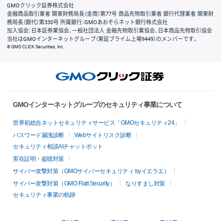
GMOクリック証券株式会社
金融商品取引業者 関東財務局長（金商）第77号 商品先物取引業者 銀行代理業者 関東財
務局長（銀代）第330号 所属銀行：GMOあおぞらネット銀行株式会社
加入協会：日本証券業協会、一般社団法人 金融先物取引業協会、日本商品先物取引協会
当社はGMOインターネットグループ（東証プライム上場9449）のメンバーです。
© GMO CLICK Securities, Inc.
GMOインターネットグループのセキュリティ事業について
世界初総合ネットセキュリティサービス「GMOセキュリティ24」
パスワード漏洩診断
Webサイトリスク診断
セキュリティ相談AIチャットボット
実在証明・盗聴対策
サイバー攻撃対策（GMOサイバーセキュリティ byイエラエ）
サイバー攻撃対策（GMO Flatt Security）
なりすまし対策
セキュリティ事業の軌跡