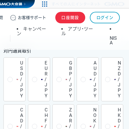
問
お客様
サポート
口座開設
ログイン
キャンペー
アプリ・ツー
ン
ル
NIS
A
対円通貨取引
U
E
G
A
N
S
U
B
U
Z
D
R
P
D
D
/
/
/
/
/
J
J
J
J
J
P
P
P
P
P
Y
Y
Y
Y
Y
C
C
Z
N
H
A
H
A
O
K
D
F
R
K
D
/
/
/
/
/