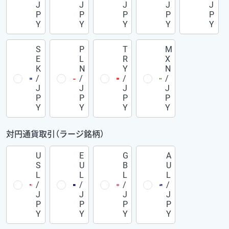
J
J
J
J
J
P
P
P
P
P
Y
Y
Y
Y
Y
S
P
T
M
E
L
R
X
K
N
Y
N
/
/
/
/
J
J
J
J
P
P
P
P
Y
Y
Y
Y
対円通貨取引（ラージ銘柄）
U
E
G
A
S
U
B
U
L
L
L
L
/
/
/
/
J
J
J
J
P
P
P
P
Y
Y
Y
Y