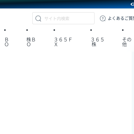
GMOクリック証券
よくある
ご質
Ｂ
株Ｂ
３６５Ｆ
３６５
その
Ｏ
Ｏ
Ｘ
株
他