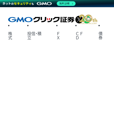
無料診断
X
LINE
株
投信・積
Ｆ
ＣＦ
債
式
立
Ｘ
Ｄ
券