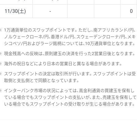
11/30(土)
-
0
※
1万通貨単位のスワップポイントです。ただし、南アフリカランド/円、
ノルウェークローネ/円、香港ドル/円、スウェーデンクローナ/円、メキ
シコペソ/円およびラージ銘柄については、10万通貨単位となります。
※
現金残高への反映は、原則建玉の決済を行った2営業日後となります。
※
海外の祝日などにより日本の営業日と異なる場合があります。
※
スワップポイントの決定は取引所が行います。スワップポイントは受
取側と支払側とで同額となっています。
※
インターバンク市場の状況によっては、高金利通貨の買建玉を保有し
ている場合でもスワップポイントの支払いが、また、売建玉を保有して
いる場合でもスワップポイントの受け取りが生じる場合があります。