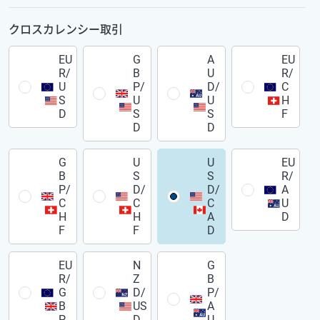
クロスカレンシー取引
EU
G
A
EU
R/
B
U
R/
U
P/
D/
C
S
U
U
H
D
S
S
F
D
D
G
U
U
EU
B
S
S
R/
P/
D/
D/
A
C
C
C
U
H
H
A
D
F
F
D
EU
N
G
R/
Z
B
G
D/
P/
B
US
A
P
D
U