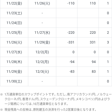
11/22(金)
11/26(火)
-110
110
1
11/23(土)
-
0
11/24(日)
-
0
11/25(月)
11/27(水)
-220
220
2
11/26(火)
11/29(金)
-331
331
3
11/27(水)
12/2(月)
0
0
0
11/28(木)
12/2(月)
-94
94
1
11/29(金)
12/3(火)
-83
83
1
11/30(土)
-
0
※
1万通貨単位のスワップポイントです。ただし、南アフリカランド/円、ノルウェー
クローネ/円、香港ドル/円、スウェーデンクローナ/円、メキシコペソ/円およびラ
ージ銘柄については、10万通貨単位となります。
※
現金残高への反映は、原則建玉の決済を行った2営業日後となります。