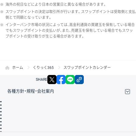
※
海外の祝日などにより日本の営業日と異なる場合があります。
※
スワップポイントの決定は取引所が行います。スワップポイントは受取側と支払
側とで同額となっています。
※
インターバンク市場の状況によっては、高金利通貨の買建玉を保有している場合
でもスワップポイントの支払いが、また、売建玉を保有している場合でもスワッ
プポイントの受け取りが生じる場合があります。
ホーム
くりっく365
スワップポイントカレンダー
X
facebook
LINE
リンクをコピー
SHARE
各種方針・規程・会社案内
取引規程・約款
サイトマップ
その他のご案内
個人情報保護方針
最良執行方針
サイトのご利用について
ディスクレイマー
信託保全
リスク説明
会社案内