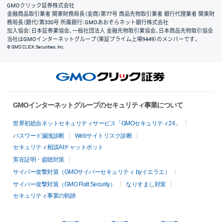
GMOクリック証券株式会社
金融商品取引業者 関東財務局長（金商）第77号 商品先物取引業者 銀行代理業者 関東財
務局長（銀代）第330号 所属銀行：GMOあおぞらネット銀行株式会社
加入協会：日本証券業協会、一般社団法人 金融先物取引業協会、日本商品先物取引協会
当社はGMOインターネットグループ（東証プライム上場9449）のメンバーです。
© GMO CLICK Securities, Inc.
GMOインターネットグループのセキュリティ事業について
世界初総合ネットセキュリティサービス「GMOセキュリティ24」
パスワード漏洩診断
Webサイトリスク診断
セキュリティ相談AIチャットボット
実在証明・盗聴対策
サイバー攻撃対策（GMOサイバーセキュリティ byイエラエ）
サイバー攻撃対策（GMO Flatt Security）
なりすまし対策
セキュリティ事業の軌跡