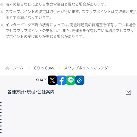
※
海外の祝日などにより日本の営業日と異なる場合があります。
※
スワップポイントの決定は取引所が行います。スワップポイントは受取側と支払
側とで同額となっています。
※
インターバンク市場の状況によっては、高金利通貨の買建玉を保有している場合
でもスワップポイントの支払いが、また、売建玉を保有している場合でもスワッ
プポイントの受け取りが生じる場合があります。
ホーム
くりっく365
スワップポイントカレンダー
X
facebook
LINE
リンクをコピー
SHARE
各種方針・規程・会社案内
取引規程・約款
サイトマップ
その他のご案内
個人情報保護方針
最良執行方針
サイトのご利用について
ディスクレイマー
信託保全
リスク説明
会社案内