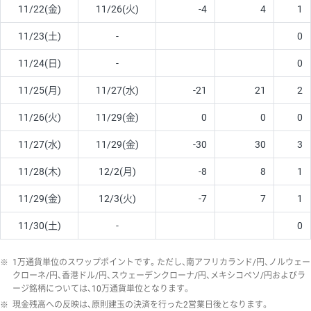
11/22(金)
11/26(火)
-4
4
1
11/23(土)
-
0
11/24(日)
-
0
11/25(月)
11/27(水)
-21
21
2
11/26(火)
11/29(金)
0
0
0
11/27(水)
11/29(金)
-30
30
3
11/28(木)
12/2(月)
-8
8
1
11/29(金)
12/3(火)
-7
7
1
11/30(土)
-
0
※
1万通貨単位のスワップポイントです。ただし、南アフリカランド/円、ノルウェー
クローネ/円、香港ドル/円、スウェーデンクローナ/円、メキシコペソ/円およびラ
ージ銘柄については、10万通貨単位となります。
※
現金残高への反映は、原則建玉の決済を行った2営業日後となります。