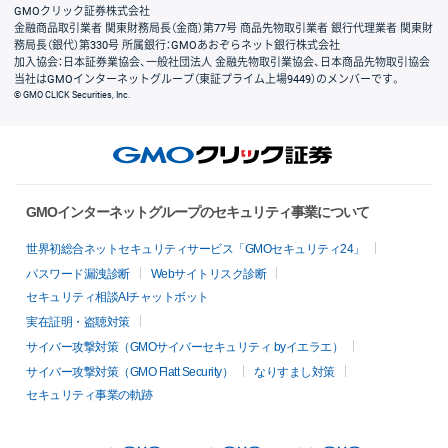
GMOクリック証券株式会社
金融商品取引業者 関東財務局長（金商）第77号 商品先物取引業者 銀行代理業者 関東財
務局長（銀代）第330号 所属銀行：GMOあおぞらネット銀行株式会社
加入協会：日本証券業協会、一般社団法人 金融先物取引業協会、日本商品先物取引協会
当社はGMOインターネットグループ（東証プライム上場9449）のメンバーです。
© GMO CLICK Securities, Inc.
GMOインターネットグループのセキュリティ事業について
世界初総合ネットセキュリティサービス「GMOセキュリティ24」
パスワード漏洩診断
Webサイトリスク診断
セキュリティ相談AIチャットボット
実在証明・盗聴対策
サイバー攻撃対策（GMOサイバーセキュリティ byイエラエ）
サイバー攻撃対策（GMO Flatt Security）
なりすまし対策
セキュリティ事業の軌跡