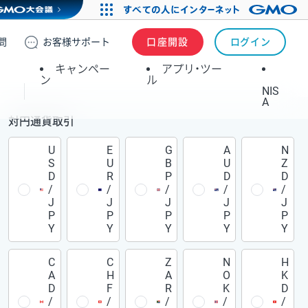
問
お客様
サポート
口座開設
ログイン
キャンペー
アプリ・ツー
ン
ル
NIS
A
対円通貨取引
U
E
G
A
N
S
U
B
U
Z
D
R
P
D
D
/
/
/
/
/
J
J
J
J
J
P
P
P
P
P
Y
Y
Y
Y
Y
C
C
Z
N
H
A
H
A
O
K
D
F
R
K
D
/
/
/
/
/