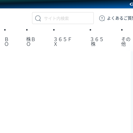
GMOクリック証券
よくある
ご質
Ｂ
株Ｂ
３６５Ｆ
３６５
その
Ｏ
Ｏ
Ｘ
株
他