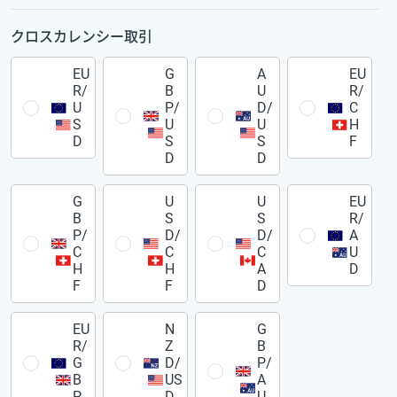
クロスカレンシー取引
EU
G
A
EU
R/
B
U
R/
U
P/
D/
C
S
U
U
H
D
S
S
F
D
D
G
U
U
EU
B
S
S
R/
P/
D/
D/
A
C
C
C
U
H
H
A
D
F
F
D
EU
N
G
R/
Z
B
G
D/
P/
B
US
A
P
D
U