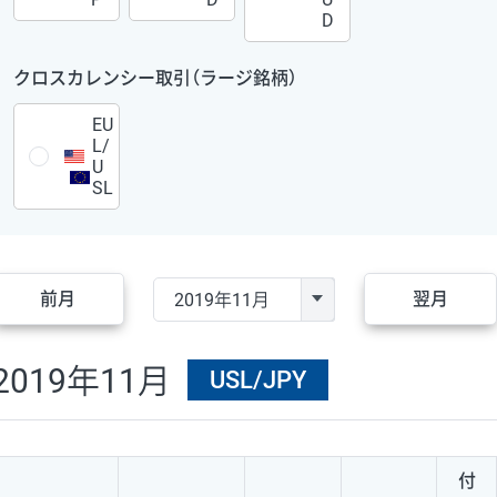
D
クロスカレンシー取引（ラージ銘柄）
EU
L/
U
SL
前月
翌月
2019年11月
USL/JPY
付