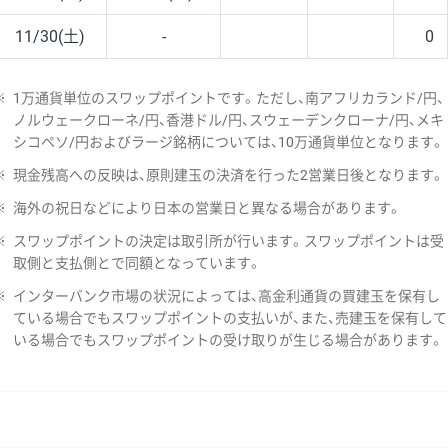
11/30(土)
-
0
※
1万通貨単位のスワップポイントです。ただし、南アフリカランド/円、
ノルウェークローネ/円、香港ドル/円、スウェーデンクローナ/円、メキ
シコペソ/円およびラージ銘柄については、10万通貨単位となります。
※
現金残高への反映は、原則建玉の決済を行った2営業日後となります。
※
海外の祝日などにより日本の営業日と異なる場合があります。
※
スワップポイントの決定は取引所が行います。スワップポイントは受
取側と支払側とで同額となっています。
※
インターバンク市場の状況によっては、高金利通貨の買建玉を保有し
ている場合でもスワップポイントの支払いが、また、売建玉を保有して
いる場合でもスワップポイントの受け取りが生じる場合があります。