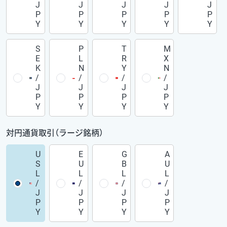
J
J
J
J
J
P
P
P
P
P
Y
Y
Y
Y
Y
S
P
T
M
E
L
R
X
K
N
Y
N
/
/
/
/
J
J
J
J
P
P
P
P
Y
Y
Y
Y
対円通貨取引（ラージ銘柄）
U
E
G
A
S
U
B
U
L
L
L
L
/
/
/
/
J
J
J
J
P
P
P
P
Y
Y
Y
Y