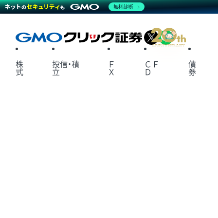
無料診断
X
LINE
株
投信・積
Ｆ
ＣＦ
債
式
立
Ｘ
Ｄ
券