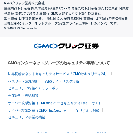
GMOクリック証券株式会社
金融商品取引業者 関東財務局長（金商）第77号 商品先物取引業者 銀行代理業者 関東財
務局長（銀代）第330号 所属銀行：GMOあおぞらネット銀行株式会社
加入協会：日本証券業協会、一般社団法人 金融先物取引業協会、日本商品先物取引協会
当社はGMOインターネットグループ（東証プライム上場9449）のメンバーです。
© GMO CLICK Securities, Inc.
GMOインターネットグループのセキュリティ事業について
世界初総合ネットセキュリティサービス「GMOセキュリティ24」
パスワード漏洩診断
Webサイトリスク診断
セキュリティ相談AIチャットボット
実在証明・盗聴対策
サイバー攻撃対策（GMOサイバーセキュリティ byイエラエ）
サイバー攻撃対策（GMO Flatt Security）
なりすまし対策
セキュリティ事業の軌跡