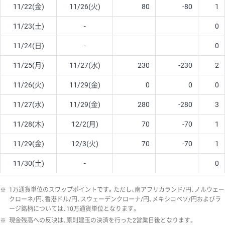
11/22(金)
11/26(火)
80
-80
1
11/23(土)
-
0
11/24(日)
-
0
11/25(月)
11/27(水)
230
-230
2
11/26(火)
11/29(金)
0
0
0
11/27(水)
11/29(金)
280
-280
3
11/28(木)
12/2(月)
70
-70
1
11/29(金)
12/3(火)
70
-70
1
11/30(土)
-
0
※
1万通貨単位のスワップポイントです。ただし、南アフリカランド/円、ノルウェー
クローネ/円、香港ドル/円、スウェーデンクローナ/円、メキシコペソ/円およびラ
ージ銘柄については、10万通貨単位となります。
※
現金残高への反映は、原則建玉の決済を行った2営業日後となります。