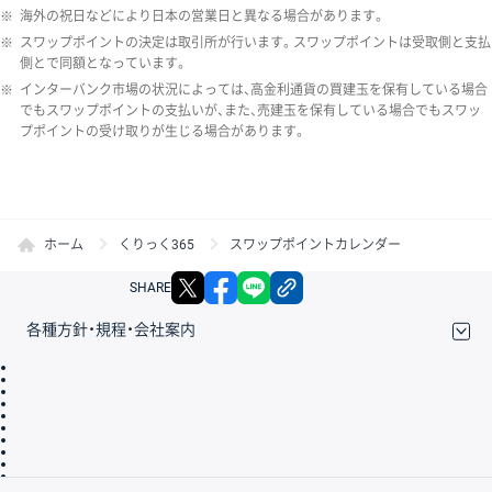
※
海外の祝日などにより日本の営業日と異なる場合があります。
※
スワップポイントの決定は取引所が行います。スワップポイントは受取側と支払
側とで同額となっています。
※
インターバンク市場の状況によっては、高金利通貨の買建玉を保有している場合
でもスワップポイントの支払いが、また、売建玉を保有している場合でもスワッ
プポイントの受け取りが生じる場合があります。
ホーム
くりっく365
スワップポイントカレンダー
X
facebook
LINE
リンクをコピー
SHARE
各種方針・規程・会社案内
取引規程・約款
サイトマップ
その他のご案内
個人情報保護方針
最良執行方針
サイトのご利用について
ディスクレイマー
信託保全
リスク説明
会社案内