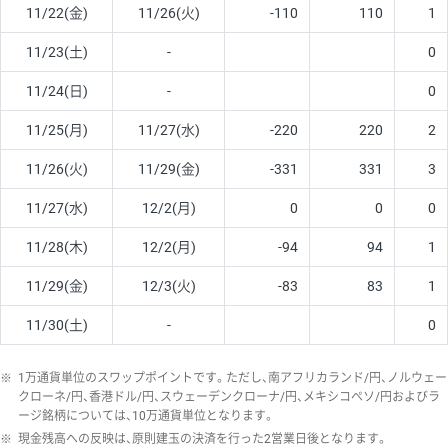
11/22(金)
11/26(火)
-110
110
1
11/23(土)
-
0
11/24(日)
-
0
11/25(月)
11/27(水)
-220
220
2
11/26(火)
11/29(金)
-331
331
3
11/27(水)
12/2(月)
0
0
0
11/28(木)
12/2(月)
-94
94
1
11/29(金)
12/3(火)
-83
83
1
11/30(土)
-
0
※
1万通貨単位のスワップポイントです。ただし、南アフリカランド/円、ノルウェー
クローネ/円、香港ドル/円、スウェーデンクローナ/円、メキシコペソ/円およびラ
ージ銘柄については、10万通貨単位となります。
※
現金残高への反映は、原則建玉の決済を行った2営業日後となります。