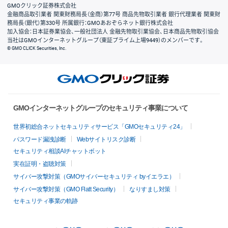
GMOクリック証券株式会社
金融商品取引業者 関東財務局長（金商）第77号 商品先物取引業者 銀行代理業者 関東財
務局長（銀代）第330号 所属銀行：GMOあおぞらネット銀行株式会社
加入協会：日本証券業協会、一般社団法人 金融先物取引業協会、日本商品先物取引協会
当社はGMOインターネットグループ（東証プライム上場9449）のメンバーです。
© GMO CLICK Securities, Inc.
GMOインターネットグループのセキュリティ事業について
世界初総合ネットセキュリティサービス「GMOセキュリティ24」
パスワード漏洩診断
Webサイトリスク診断
セキュリティ相談AIチャットボット
実在証明・盗聴対策
サイバー攻撃対策（GMOサイバーセキュリティ byイエラエ）
サイバー攻撃対策（GMO Flatt Security）
なりすまし対策
セキュリティ事業の軌跡