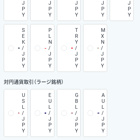
J
J
J
J
J
P
P
P
P
P
Y
Y
Y
Y
Y
S
P
T
M
E
L
R
X
K
N
Y
N
/
/
/
/
J
J
J
J
P
P
P
P
Y
Y
Y
Y
対円通貨取引（ラージ銘柄）
U
E
G
A
S
U
B
U
L
L
L
L
/
/
/
/
J
J
J
J
P
P
P
P
Y
Y
Y
Y