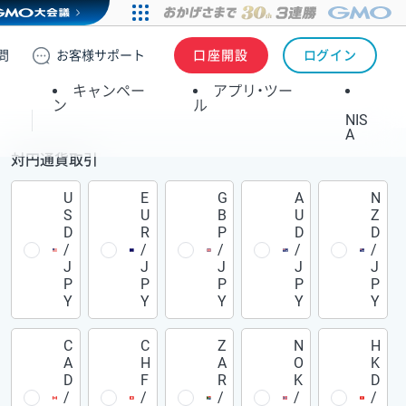
問
お客様
サポート
口座開設
ログイン
キャンペー
アプリ・ツー
ン
ル
NIS
A
対円通貨取引
U
E
G
A
N
S
U
B
U
Z
D
R
P
D
D
/
/
/
/
/
J
J
J
J
J
P
P
P
P
P
Y
Y
Y
Y
Y
C
C
Z
N
H
A
H
A
O
K
D
F
R
K
D
/
/
/
/
/