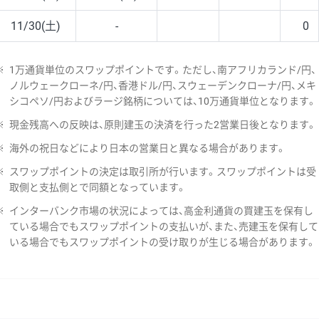
11/30(土)
-
0
※
1万通貨単位のスワップポイントです。ただし、南アフリカランド/円、
ノルウェークローネ/円、香港ドル/円、スウェーデンクローナ/円、メキ
シコペソ/円およびラージ銘柄については、10万通貨単位となります。
※
現金残高への反映は、原則建玉の決済を行った2営業日後となります。
※
海外の祝日などにより日本の営業日と異なる場合があります。
※
スワップポイントの決定は取引所が行います。スワップポイントは受
取側と支払側とで同額となっています。
※
インターバンク市場の状況によっては、高金利通貨の買建玉を保有し
ている場合でもスワップポイントの支払いが、また、売建玉を保有して
いる場合でもスワップポイントの受け取りが生じる場合があります。