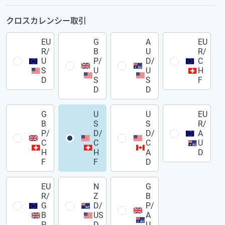
クロスカレンシー取引
EU
G
A
EU
R/
B
U
R/
U
P/
D/
C
S
U
U
H
D
S
S
F
D
D
G
U
U
EU
B
S
S
R/
P/
D/
D/
A
C
C
C
U
H
H
A
D
F
F
D
EU
N
G
R/
Z
B
G
D/
P/
B
US
A
P
D
U