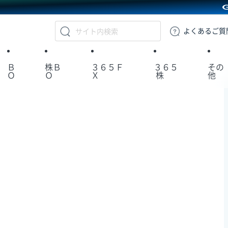
GMOクリック証券
よくある
ご質
Ｂ
株Ｂ
３６５Ｆ
３６５
その
Ｏ
Ｏ
Ｘ
株
他