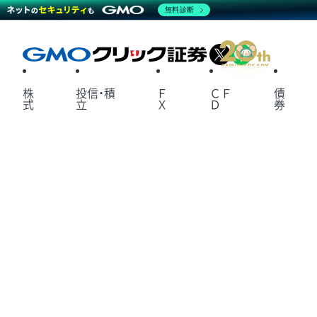
無料診断
X
LINE
株
投信・積
Ｆ
ＣＦ
債
式
立
Ｘ
Ｄ
券