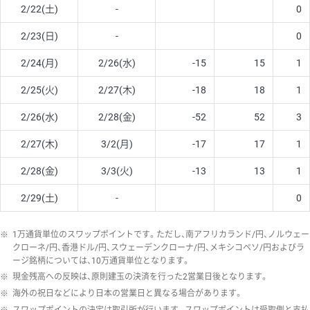
2/22(土)
-
0
2/23(日)
-
0
2/24(月)
2/26(水)
-15
15
1
2/25(火)
2/27(木)
-18
18
1
2/26(水)
2/28(金)
-52
52
3
2/27(木)
3/2(月)
-17
17
1
2/28(金)
3/3(火)
-13
13
1
2/29(土)
-
0
※
1万通貨単位のスワップポイントです。ただし、南アフリカランド/円、ノルウェー
クローネ/円、香港ドル/円、スウェーデンクローナ/円、メキシコペソ/円およびラ
ージ銘柄については、10万通貨単位となります。
※
現金残高への反映は、原則建玉の決済を行った2営業日後となります。
※
海外の祝日などにより日本の営業日と異なる場合があります。
※
スワップポイントの決定は取引所が行います。スワップポイントは受取側と支払