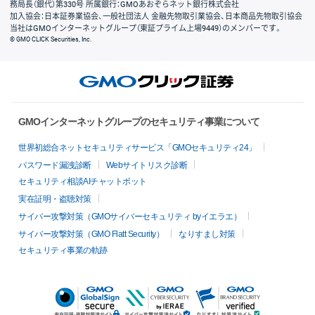
務局長（銀代）第330号 所属銀行：GMOあおぞらネット銀行株式会社
加入協会：日本証券業協会、一般社団法人 金融先物取引業協会、日本商品先物取引協会
当社はGMOインターネットグループ（東証プライム上場9449）のメンバーです。
© GMO CLICK Securities, Inc.
GMOインターネットグループのセキュリティ事業について
世界初総合ネットセキュリティサービス「GMOセキュリティ24」
パスワード漏洩診断
Webサイトリスク診断
セキュリティ相談AIチャットボット
実在証明・盗聴対策
サイバー攻撃対策（GMOサイバーセキュリティ byイエラエ）
サイバー攻撃対策（GMO Flatt Security）
なりすまし対策
セキュリティ事業の軌跡