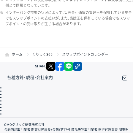
側とで同額となっています。
※
インターバンク市場の状況によっては、高金利通貨の買建玉を保有している場合
でもスワップポイントの支払いが、また、売建玉を保有している場合でもスワッ
プポイントの受け取りが生じる場合があります。
ホーム
くりっく365
スワップポイントカレンダー
X
facebook
LINE
リンクをコピー
SHARE
各種方針・規程・会社案内
取引規程・約款
サイトマップ
その他のご案内
個人情報保護方針
最良執行方針
サイトのご利用について
ディスクレイマー
信託保全
リスク説明
会社案内
GMOクリック証券株式会社
金融商品取引業者 関東財務局長（金商）第77号 商品先物取引業者 銀行代理業者 関東財