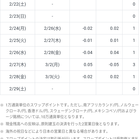
2/22(土)
-
0
2/23(日)
-
0
2/24(月)
2/26(水)
-0.02
0.02
1
2/25(火)
2/27(木)
-0.01
0.01
1
2/26(水)
2/28(金)
-0.04
0.04
1
2/27(木)
3/2(月)
0.05
-0.05
3
2/28(金)
3/3(火)
-0.02
0.02
1
2/29(土)
-
0
※
1万通貨単位のスワップポイントです。ただし、南アフリカランド/円、ノルウェー
クローネ/円、香港ドル/円、スウェーデンクローナ/円、メキシコペソ/円およびラ
ージ銘柄については、10万通貨単位となります。
※
現金残高への反映は、原則建玉の決済を行った2営業日後となります。
※
海外の祝日などにより日本の営業日と異なる場合があります。
※
スワップポイントの決定は取引所が行います。スワップポイントは受取側と支払