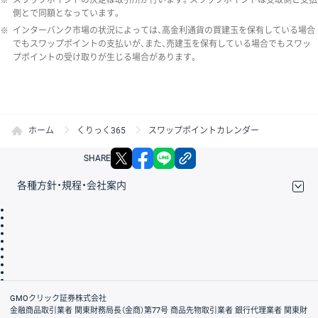
側とで同額となっています。
※
インターバンク市場の状況によっては、高金利通貨の買建玉を保有している場合
でもスワップポイントの支払いが、また、売建玉を保有している場合でもスワッ
プポイントの受け取りが生じる場合があります。
ホーム
くりっく365
スワップポイントカレンダー
X
facebook
LINE
リンクをコピー
SHARE
各種方針・規程・会社案内
取引規程・約款
サイトマップ
その他のご案内
個人情報保護方針
最良執行方針
サイトのご利用について
ディスクレイマー
信託保全
リスク説明
会社案内
GMOクリック証券株式会社
金融商品取引業者 関東財務局長（金商）第77号 商品先物取引業者 銀行代理業者 関東財