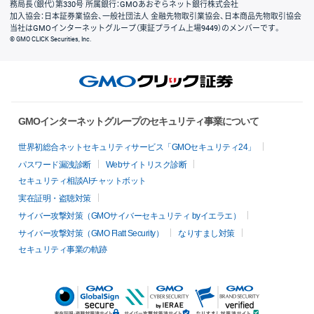
務局長（銀代）第330号 所属銀行：GMOあおぞらネット銀行株式会社
加入協会：日本証券業協会、一般社団法人 金融先物取引業協会、日本商品先物取引協会
当社はGMOインターネットグループ（東証プライム上場9449）のメンバーです。
© GMO CLICK Securities, Inc.
GMOインターネットグループのセキュリティ事業について
世界初総合ネットセキュリティサービス「GMOセキュリティ24」
パスワード漏洩診断
Webサイトリスク診断
セキュリティ相談AIチャットボット
実在証明・盗聴対策
サイバー攻撃対策（GMOサイバーセキュリティ byイエラエ）
サイバー攻撃対策（GMO Flatt Security）
なりすまし対策
セキュリティ事業の軌跡