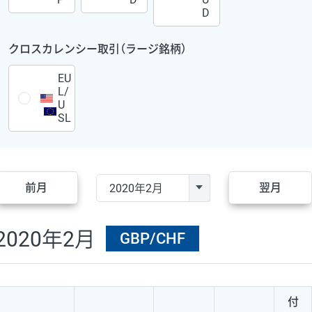
D
クロスカレンシー取引（ラージ銘柄）
EU
L/
U
SL
前月
翌月
2020年2月
GBP/CHF
付