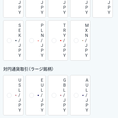
J
J
J
J
J
P
P
P
P
P
Y
Y
Y
Y
Y
S
P
T
M
E
L
R
X
K
N
Y
N
/
/
/
/
J
J
J
J
P
P
P
P
Y
Y
Y
Y
対円通貨取引（ラージ銘柄）
U
E
G
A
S
U
B
U
L
L
L
L
/
/
/
/
J
J
J
J
P
P
P
P
Y
Y
Y
Y