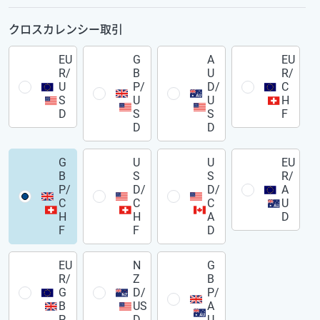
クロスカレンシー取引
EU
G
A
EU
R/
B
U
R/
U
P/
D/
C
S
U
U
H
D
S
S
F
D
D
G
U
U
EU
B
S
S
R/
P/
D/
D/
A
C
C
C
U
H
H
A
D
F
F
D
EU
N
G
R/
Z
B
G
D/
P/
B
US
A
P
D
U