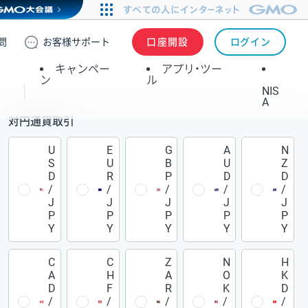
問
お客様
サポート
口座開設
ログイン
キャンペー
アプリ・ツー
ン
ル
NIS
A
対円通貨取引
U
E
G
A
N
S
U
B
U
Z
D
R
P
D
D
/
/
/
/
/
J
J
J
J
J
P
P
P
P
P
Y
Y
Y
Y
Y
C
C
Z
N
H
A
H
A
O
K
D
F
R
K
D
/
/
/
/
/