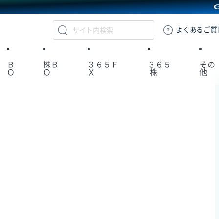
GMOクリック証券
よくある
ご質
Ｂ
株Ｂ
３６５Ｆ
３６５
その
Ｏ
Ｏ
Ｘ
株
他