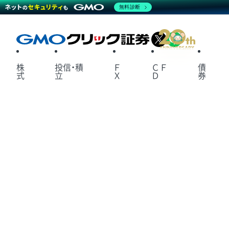
無料診断
X
LINE
株
投信・積
Ｆ
ＣＦ
債
式
立
Ｘ
Ｄ
券