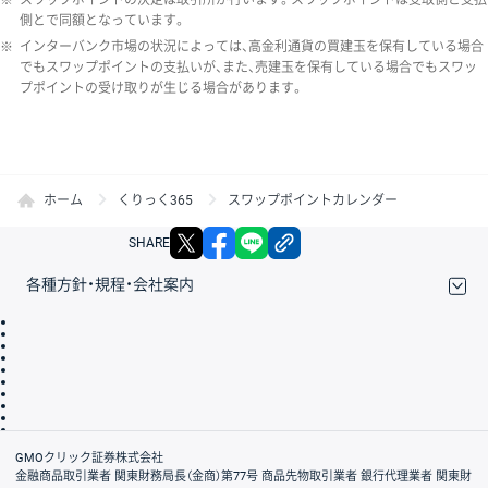
側とで同額となっています。
※
インターバンク市場の状況によっては、高金利通貨の買建玉を保有している場合
でもスワップポイントの支払いが、また、売建玉を保有している場合でもスワッ
プポイントの受け取りが生じる場合があります。
ホーム
くりっく365
スワップポイントカレンダー
X
facebook
LINE
リンクをコピー
SHARE
各種方針・規程・会社案内
取引規程・約款
サイトマップ
その他のご案内
個人情報保護方針
最良執行方針
サイトのご利用について
ディスクレイマー
信託保全
リスク説明
会社案内
GMOクリック証券株式会社
金融商品取引業者 関東財務局長（金商）第77号 商品先物取引業者 銀行代理業者 関東財