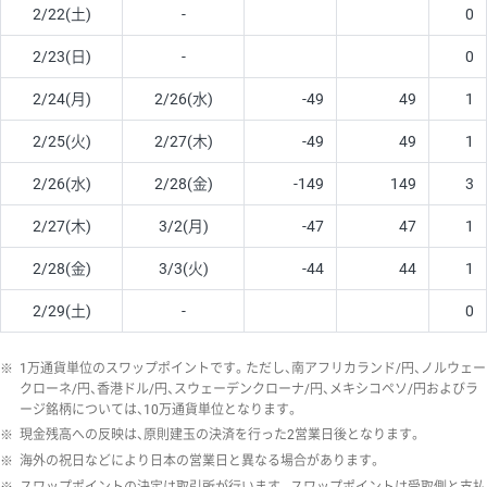
2/22(土)
-
0
2/23(日)
-
0
2/24(月)
2/26(水)
-49
49
1
2/25(火)
2/27(木)
-49
49
1
2/26(水)
2/28(金)
-149
149
3
2/27(木)
3/2(月)
-47
47
1
2/28(金)
3/3(火)
-44
44
1
2/29(土)
-
0
※
1万通貨単位のスワップポイントです。ただし、南アフリカランド/円、ノルウェー
クローネ/円、香港ドル/円、スウェーデンクローナ/円、メキシコペソ/円およびラ
ージ銘柄については、10万通貨単位となります。
※
現金残高への反映は、原則建玉の決済を行った2営業日後となります。
※
海外の祝日などにより日本の営業日と異なる場合があります。
※
スワップポイントの決定は取引所が行います。スワップポイントは受取側と支払