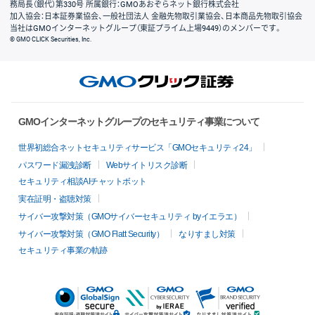
務局長（銀代）第330号 所属銀行：GMOあおぞらネット銀行株式会社
加入協会：日本証券業協会、一般社団法人 金融先物取引業協会、日本商品先物取引協会
当社はGMOインターネットグループ（東証プライム上場9449）のメンバーです。
© GMO CLICK Securities, Inc.
GMOインターネットグループのセキュリティ事業について
世界初総合ネットセキュリティサービス「GMOセキュリティ24」
パスワード漏洩診断
Webサイトリスク診断
セキュリティ相談AIチャットボット
実在証明・盗聴対策
サイバー攻撃対策（GMOサイバーセキュリティ byイエラエ）
サイバー攻撃対策（GMO Flatt Security）
なりすまし対策
セキュリティ事業の軌跡