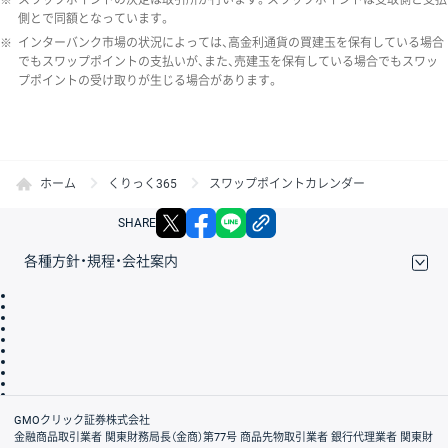
側とで同額となっています。
※
インターバンク市場の状況によっては、高金利通貨の買建玉を保有している場合
でもスワップポイントの支払いが、また、売建玉を保有している場合でもスワッ
プポイントの受け取りが生じる場合があります。
ホーム
くりっく365
スワップポイントカレンダー
X
facebook
LINE
リンクをコピー
SHARE
各種方針・規程・会社案内
取引規程・約款
サイトマップ
その他のご案内
個人情報保護方針
最良執行方針
サイトのご利用について
ディスクレイマー
信託保全
リスク説明
会社案内
GMOクリック証券株式会社
金融商品取引業者 関東財務局長（金商）第77号 商品先物取引業者 銀行代理業者 関東財