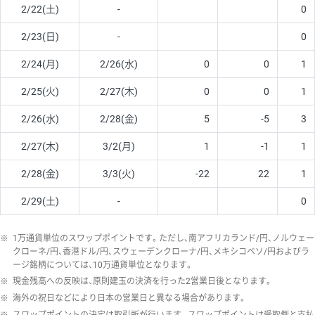
2/22(土)
-
0
2/23(日)
-
0
2/24(月)
2/26(水)
0
0
1
2/25(火)
2/27(木)
0
0
1
2/26(水)
2/28(金)
5
-5
3
2/27(木)
3/2(月)
1
-1
1
2/28(金)
3/3(火)
-22
22
1
2/29(土)
-
0
※
1万通貨単位のスワップポイントです。ただし、南アフリカランド/円、ノルウェー
クローネ/円、香港ドル/円、スウェーデンクローナ/円、メキシコペソ/円およびラ
ージ銘柄については、10万通貨単位となります。
※
現金残高への反映は、原則建玉の決済を行った2営業日後となります。
※
海外の祝日などにより日本の営業日と異なる場合があります。
※
スワップポイントの決定は取引所が行います。スワップポイントは受取側と支払