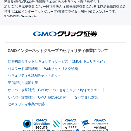
務局長（銀代）第330号 所属銀行：GMOあおぞらネット銀行株式会社
加入協会：日本証券業協会、一般社団法人 金融先物取引業協会、日本商品先物取引協会
当社はGMOインターネットグループ（東証プライム上場9449）のメンバーです。
© GMO CLICK Securities, Inc.
GMOインターネットグループのセキュリティ事業について
世界初総合ネットセキュリティサービス「GMOセキュリティ24」
パスワード漏洩診断
Webサイトリスク診断
セキュリティ相談AIチャットボット
実在証明・盗聴対策
サイバー攻撃対策（GMOサイバーセキュリティ byイエラエ）
サイバー攻撃対策（GMO Flatt Security）
なりすまし対策
セキュリティ事業の軌跡