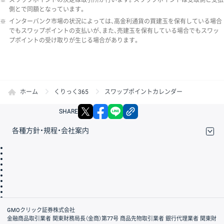
側とで同額となっています。
※
インターバンク市場の状況によっては、高金利通貨の買建玉を保有している場合
でもスワップポイントの支払いが、また、売建玉を保有している場合でもスワッ
プポイントの受け取りが生じる場合があります。
ホーム
くりっく365
スワップポイントカレンダー
X
facebook
LINE
リンクをコピー
SHARE
各種方針・規程・会社案内
取引規程・約款
サイトマップ
その他のご案内
個人情報保護方針
最良執行方針
サイトのご利用について
ディスクレイマー
信託保全
リスク説明
会社案内
GMOクリック証券株式会社
金融商品取引業者 関東財務局長（金商）第77号 商品先物取引業者 銀行代理業者 関東財