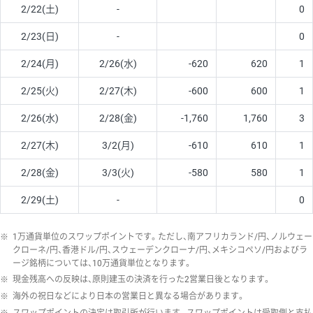
2/22(土)
-
0
2/23(日)
-
0
2/24(月)
2/26(水)
-620
620
1
2/25(火)
2/27(木)
-600
600
1
2/26(水)
2/28(金)
-1,760
1,760
3
2/27(木)
3/2(月)
-610
610
1
2/28(金)
3/3(火)
-580
580
1
2/29(土)
-
0
※
1万通貨単位のスワップポイントです。ただし、南アフリカランド/円、ノルウェー
クローネ/円、香港ドル/円、スウェーデンクローナ/円、メキシコペソ/円およびラ
ージ銘柄については、10万通貨単位となります。
※
現金残高への反映は、原則建玉の決済を行った2営業日後となります。
※
海外の祝日などにより日本の営業日と異なる場合があります。
※
スワップポイントの決定は取引所が行います。スワップポイントは受取側と支払