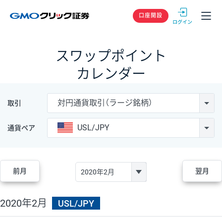
GMOクリック
口座開設
スワップポイント
カレンダー
対円通貨取引（ラージ銘柄）
取引
USL/JPY
通貨ペア
前月
翌月
2020年2月
USL/JPY