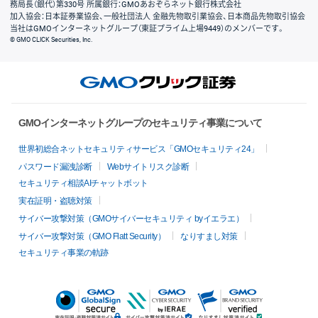
務局長（銀代）第330号 所属銀行：GMOあおぞらネット銀行株式会社
加入協会：日本証券業協会、一般社団法人 金融先物取引業協会、日本商品先物取引協会
当社はGMOインターネットグループ（東証プライム上場9449）のメンバーです。
© GMO CLICK Securities, Inc.
GMOインターネットグループのセキュリティ事業について
世界初総合ネットセキュリティサービス「GMOセキュリティ24」
パスワード漏洩診断
Webサイトリスク診断
セキュリティ相談AIチャットボット
実在証明・盗聴対策
サイバー攻撃対策（GMOサイバーセキュリティ byイエラエ）
サイバー攻撃対策（GMO Flatt Security）
なりすまし対策
セキュリティ事業の軌跡