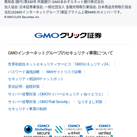
務局長（銀代）第330号 所属銀行：GMOあおぞらネット銀行株式会社
加入協会：日本証券業協会、一般社団法人 金融先物取引業協会、日本商品先物取引協会
当社はGMOインターネットグループ（東証プライム上場9449）のメンバーです。
© GMO CLICK Securities, Inc.
GMOインターネットグループのセキュリティ事業について
世界初総合ネットセキュリティサービス「GMOセキュリティ24」
パスワード漏洩診断
Webサイトリスク診断
セキュリティ相談AIチャットボット
実在証明・盗聴対策
サイバー攻撃対策（GMOサイバーセキュリティ byイエラエ）
サイバー攻撃対策（GMO Flatt Security）
なりすまし対策
セキュリティ事業の軌跡