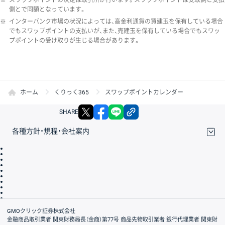
側とで同額となっています。
※
インターバンク市場の状況によっては、高金利通貨の買建玉を保有している場合
でもスワップポイントの支払いが、また、売建玉を保有している場合でもスワッ
プポイントの受け取りが生じる場合があります。
ホーム
くりっく365
スワップポイントカレンダー
X
facebook
LINE
リンクをコピー
SHARE
各種方針・規程・会社案内
取引規程・約款
サイトマップ
その他のご案内
個人情報保護方針
最良執行方針
サイトのご利用について
ディスクレイマー
信託保全
リスク説明
会社案内
GMOクリック証券株式会社
金融商品取引業者 関東財務局長（金商）第77号 商品先物取引業者 銀行代理業者 関東財