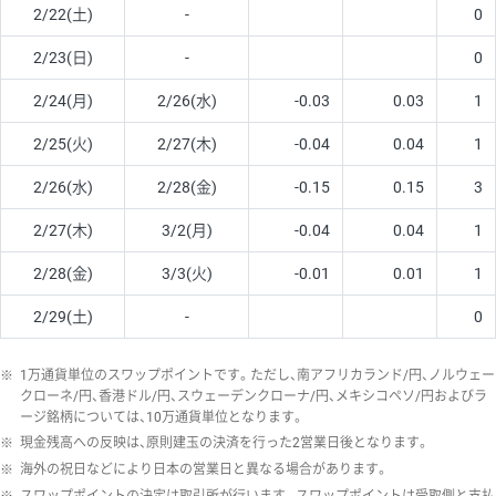
2/22(土)
-
0
2/23(日)
-
0
2/24(月)
2/26(水)
-0.03
0.03
1
2/25(火)
2/27(木)
-0.04
0.04
1
2/26(水)
2/28(金)
-0.15
0.15
3
2/27(木)
3/2(月)
-0.04
0.04
1
2/28(金)
3/3(火)
-0.01
0.01
1
2/29(土)
-
0
※
1万通貨単位のスワップポイントです。ただし、南アフリカランド/円、ノルウェー
クローネ/円、香港ドル/円、スウェーデンクローナ/円、メキシコペソ/円およびラ
ージ銘柄については、10万通貨単位となります。
※
現金残高への反映は、原則建玉の決済を行った2営業日後となります。
※
海外の祝日などにより日本の営業日と異なる場合があります。
※
スワップポイントの決定は取引所が行います。スワップポイントは受取側と支払