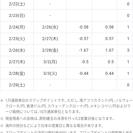
2/22(土)
-
0
2/23(日)
-
0
2/24(月)
2/26(水)
-0.58
0.58
1
2/25(火)
2/27(木)
-0.57
0.57
1
2/26(水)
2/28(金)
-1.67
1.67
3
2/27(木)
3/2(月)
-0.5
0.5
1
2/28(金)
3/3(火)
-0.44
0.44
1
2/29(土)
-
0
※
1万通貨単位のスワップポイントです。ただし、南アフリカランド/円、ノルウェー
クローネ/円、香港ドル/円、スウェーデンクローナ/円、メキシコペソ/円およびラ
ージ銘柄については、10万通貨単位となります。
※
現金残高への反映は、原則建玉の決済を行った2営業日後となります。
※
海外の祝日などにより日本の営業日と異なる場合があります。
※
スワップポイントの決定は取引所が行います。スワップポイントは受取側と支払