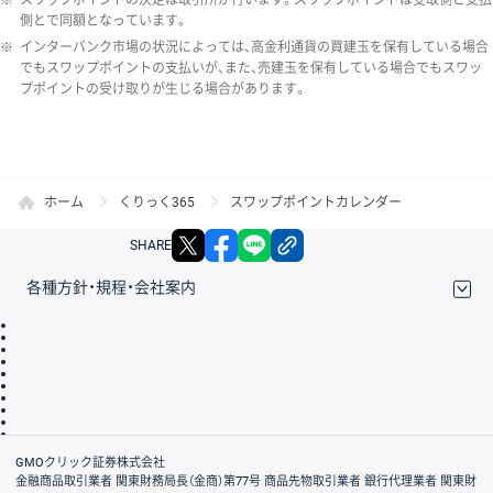
側とで同額となっています。
※
インターバンク市場の状況によっては、高金利通貨の買建玉を保有している場合
でもスワップポイントの支払いが、また、売建玉を保有している場合でもスワッ
プポイントの受け取りが生じる場合があります。
ホーム
くりっく365
スワップポイントカレンダー
X
facebook
LINE
リンクをコピー
SHARE
各種方針・規程・会社案内
取引規程・約款
サイトマップ
その他のご案内
個人情報保護方針
最良執行方針
サイトのご利用について
ディスクレイマー
信託保全
リスク説明
会社案内
GMOクリック証券株式会社
金融商品取引業者 関東財務局長（金商）第77号 商品先物取引業者 銀行代理業者 関東財