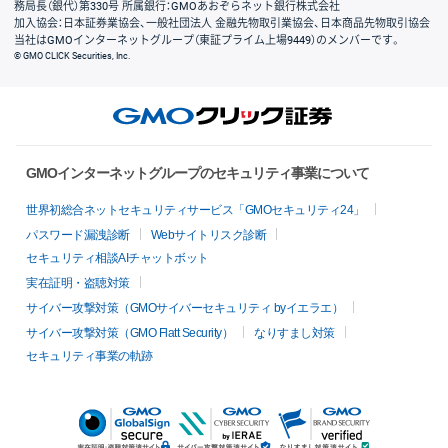
務局長（銀代）第330号 所属銀行：GMOあおぞらネット銀行株式会社
加入協会：日本証券業協会、一般社団法人 金融先物取引業協会、日本商品先物取引協会
当社はGMOインターネットグループ（東証プライム上場9449）のメンバーです。
© GMO CLICK Securities, Inc.
GMOインターネットグループのセキュリティ事業について
世界初総合ネットセキュリティサービス「GMOセキュリティ24」
パスワード漏洩診断
Webサイトリスク診断
セキュリティ相談AIチャットボット
実在証明・盗聴対策
サイバー攻撃対策（GMOサイバーセキュリティ byイエラエ）
サイバー攻撃対策（GMO Flatt Security）
なりすまし対策
セキュリティ事業の軌跡