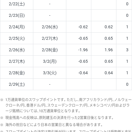
2/22(土)
-
0
2/23(日)
-
0
2/24(月)
2/26(水)
-0.62
0.62
1
2/25(火)
2/27(木)
-0.65
0.65
1
2/26(水)
2/28(金)
-1.96
1.96
3
2/27(木)
3/2(月)
-0.65
0.65
1
2/28(金)
3/3(火)
-0.64
0.64
1
2/29(土)
-
0
※
1万通貨単位のスワップポイントです。ただし、南アフリカランド/円、ノルウェー
クローネ/円、香港ドル/円、スウェーデンクローナ/円、メキシコペソ/円およびラ
ージ銘柄については、10万通貨単位となります。
※
現金残高への反映は、原則建玉の決済を行った2営業日後となります。
※
海外の祝日などにより日本の営業日と異なる場合があります。
※
スワップポイントの決定は取引所が行います。スワップポイントは受取側と支払