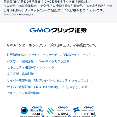
務局長（銀代）第330号 所属銀行：GMOあおぞらネット銀行株式会社
加入協会：日本証券業協会、一般社団法人 金融先物取引業協会、日本商品先物取引協会
当社はGMOインターネットグループ（東証プライム上場9449）のメンバーです。
© GMO CLICK Securities, Inc.
GMOインターネットグループのセキュリティ事業について
世界初総合ネットセキュリティサービス「GMOセキュリティ24」
パスワード漏洩診断
Webサイトリスク診断
セキュリティ相談AIチャットボット
実在証明・盗聴対策
サイバー攻撃対策（GMOサイバーセキュリティ byイエラエ）
サイバー攻撃対策（GMO Flatt Security）
なりすまし対策
セキュリティ事業の軌跡