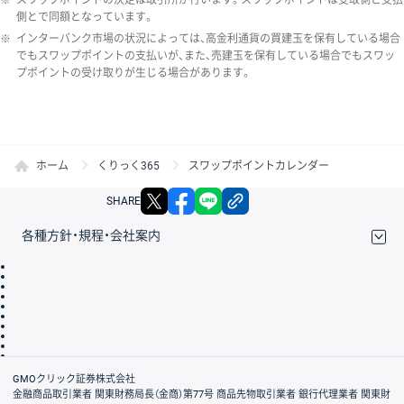
側とで同額となっています。
※
インターバンク市場の状況によっては、高金利通貨の買建玉を保有している場合
でもスワップポイントの支払いが、また、売建玉を保有している場合でもスワッ
プポイントの受け取りが生じる場合があります。
ホーム
くりっく365
スワップポイントカレンダー
X
facebook
LINE
リンクをコピー
SHARE
各種方針・規程・会社案内
取引規程・約款
サイトマップ
その他のご案内
個人情報保護方針
最良執行方針
サイトのご利用について
ディスクレイマー
信託保全
リスク説明
会社案内
GMOクリック証券株式会社
金融商品取引業者 関東財務局長（金商）第77号 商品先物取引業者 銀行代理業者 関東財