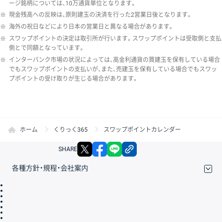
ージ銘柄については、10万通貨単位となります。
※
現金残高への反映は、原則建玉の決済を行った2営業日後となります。
※
海外の祝日などにより日本の営業日と異なる場合があります。
※
スワップポイントの決定は取引所が行います。スワップポイントは受取側と支払
側とで同額となっています。
※
インターバンク市場の状況によっては、高金利通貨の買建玉を保有している場合
でもスワップポイントの支払いが、また、売建玉を保有している場合でもスワッ
プポイントの受け取りが生じる場合があります。
ホーム
くりっく365
スワップポイントカレンダー
X
facebook
LINE
リンクをコピー
SHARE
各種方針・規程・会社案内
取引規程・約款
サイトマップ
その他のご案内
個人情報保護方針
最良執行方針
サイトのご利用について
ディスクレイマー