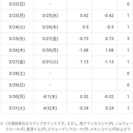
3/22(日)
-
0
3/23(月)
3/25(水)
0.42
-0.42
1
3/24(火)
3/26(木)
0.5
-0.5
1
3/25(水)
3/27(金)
-0.73
0.73
3
3/26(木)
3/30(月)
-1.08
1.08
1
3/27(金)
3/31(火)
1.13
-1.13
1
3/28(土)
-
0
3/29(日)
-
0
3/30(月)
4/1(水)
0.32
-0.32
1
3/31(火)
4/2(木)
-0.24
0.24
1
※
1万通貨単位のスワップポイントです。ただし、南アフリカランド/円、ノルウェー
クローネ/円、香港ドル/円、スウェーデンクローナ/円、メキシコペソ/円およびラ