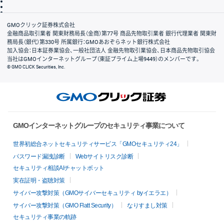
信託保全
リスク説明
会社案内
GMOクリック証券株式会社
金融商品取引業者 関東財務局長（金商）第77号 商品先物取引業者 銀行代理業者 関東財
務局長（銀代）第330号 所属銀行：GMOあおぞらネット銀行株式会社
加入協会：日本証券業協会、一般社団法人 金融先物取引業協会、日本商品先物取引協会
当社はGMOインターネットグループ（東証プライム上場9449）のメンバーです。
© GMO CLICK Securities, Inc.
GMOインターネットグループのセキュリティ事業について
世界初総合ネットセキュリティサービス「GMOセキュリティ24」
パスワード漏洩診断
Webサイトリスク診断
セキュリティ相談AIチャットボット
実在証明・盗聴対策
サイバー攻撃対策（GMOサイバーセキュリティ byイエラエ）
サイバー攻撃対策（GMO Flatt Security）
なりすまし対策
セキュリティ事業の軌跡