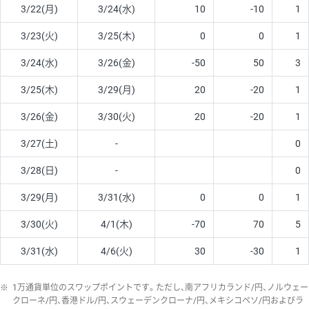
3/22(月)
3/24(水)
10
-10
1
3/23(火)
3/25(木)
0
0
1
3/24(水)
3/26(金)
-50
50
3
3/25(木)
3/29(月)
20
-20
1
3/26(金)
3/30(火)
20
-20
1
3/27(土)
-
0
3/28(日)
-
0
3/29(月)
3/31(水)
0
0
1
3/30(火)
4/1(木)
-70
70
5
3/31(水)
4/6(火)
30
-30
1
※
1万通貨単位のスワップポイントです。ただし、南アフリカランド/円、ノルウェー
クローネ/円、香港ドル/円、スウェーデンクローナ/円、メキシコペソ/円およびラ