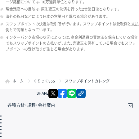
ージ銘柄については、10万通貨単位となります。
※
現金残高への反映は、原則建玉の決済を行った2営業日後となります。
※
海外の祝日などにより日本の営業日と異なる場合があります。
※
スワップポイントの決定は取引所が行います。スワップポイントは受取側と支払
側とで同額となっています。
※
インターバンク市場の状況によっては、高金利通貨の買建玉を保有している場合
でもスワップポイントの支払いが、また、売建玉を保有している場合でもスワッ
プポイントの受け取りが生じる場合があります。
ホーム
くりっく365
スワップポイントカレンダー
X
facebook
LINE
リンクをコピー
SHARE
各種方針・規程・会社案内
取引規程・約款
サイトマップ
その他のご案内
個人情報保護方針
最良執行方針
サイトのご利用について
ディスクレイマー