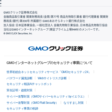
信託保全
リスク説明
会社案内
GMOクリック証券株式会社
金融商品取引業者 関東財務局長（金商）第77号 商品先物取引業者 銀行代理業者 関東財
務局長（銀代）第330号 所属銀行：GMOあおぞらネット銀行株式会社
加入協会：日本証券業協会、一般社団法人 金融先物取引業協会、日本商品先物取引協会
当社はGMOインターネットグループ（東証プライム上場9449）のメンバーです。
© GMO CLICK Securities, Inc.
GMOインターネットグループのセキュリティ事業について
世界初総合ネットセキュリティサービス「GMOセキュリティ24」
パスワード漏洩診断
Webサイトリスク診断
セキュリティ相談AIチャットボット
実在証明・盗聴対策
サイバー攻撃対策（GMOサイバーセキュリティ byイエラエ）
サイバー攻撃対策（GMO Flatt Security）
なりすまし対策
セキュリティ事業の軌跡