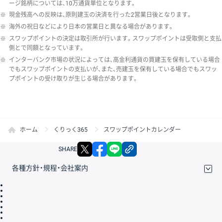
ージ銘柄については、10万通貨単位となります。
※
現金残高への反映は、原則建玉の決済を行った2営業日後となります。
※
海外の祝日などにより日本の営業日と異なる場合があります。
※
スワップポイントの決定は取引所が行います。スワップポイントは受取側と支払
側とで同額となっています。
※
インターバンク市場の状況によっては、高金利通貨の買建玉を保有している場合
でもスワップポイントの支払いが、また、売建玉を保有している場合でもスワッ
プポイントの受け取りが生じる場合があります。
ホーム
くりっく365
スワップポイントカレンダー
X
facebook
LINE
リンクをコピー
SHARE
各種方針・規程・会社案内
取引規程・約款
サイトマップ
その他のご案内
個人情報保護方針
最良執行方針
サイトのご利用について
ディスクレイマー