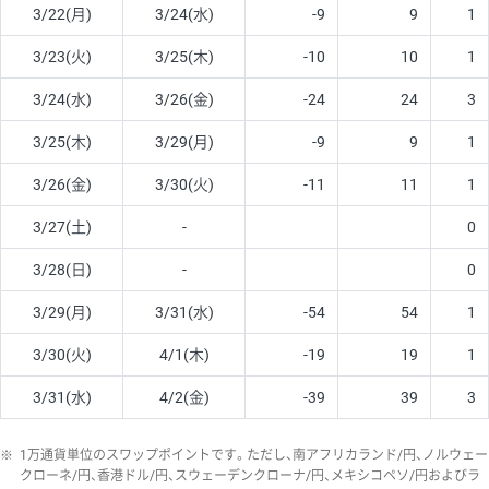
3/22(月)
3/24(水)
-9
9
1
3/23(火)
3/25(木)
-10
10
1
3/24(水)
3/26(金)
-24
24
3
3/25(木)
3/29(月)
-9
9
1
3/26(金)
3/30(火)
-11
11
1
3/27(土)
-
0
3/28(日)
-
0
3/29(月)
3/31(水)
-54
54
1
3/30(火)
4/1(木)
-19
19
1
3/31(水)
4/2(金)
-39
39
3
※
1万通貨単位のスワップポイントです。ただし、南アフリカランド/円、ノルウェー
クローネ/円、香港ドル/円、スウェーデンクローナ/円、メキシコペソ/円およびラ