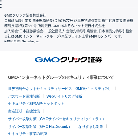
信託保全
リスク説明
会社案内
GMOクリック証券株式会社
金融商品取引業者 関東財務局長（金商）第77号 商品先物取引業者 銀行代理業者 関東財
務局長（銀代）第330号 所属銀行：GMOあおぞらネット銀行株式会社
加入協会：日本証券業協会、一般社団法人 金融先物取引業協会、日本商品先物取引協会
当社はGMOインターネットグループ（東証プライム上場9449）のメンバーです。
© GMO CLICK Securities, Inc.
GMOインターネットグループのセキュリティ事業について
世界初総合ネットセキュリティサービス「GMOセキュリティ24」
パスワード漏洩診断
Webサイトリスク診断
セキュリティ相談AIチャットボット
実在証明・盗聴対策
サイバー攻撃対策（GMOサイバーセキュリティ byイエラエ）
サイバー攻撃対策（GMO Flatt Security）
なりすまし対策
セキュリティ事業の軌跡