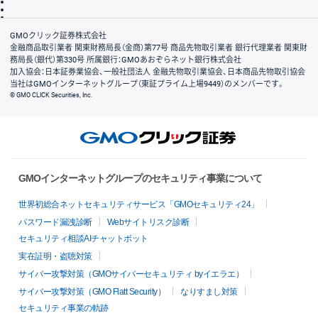
信託保全
リスク説明
会社案内
GMOクリック証券株式会社
金融商品取引業者 関東財務局長（金商）第77号 商品先物取引業者 銀行代理業者 関東財
務局長（銀代）第330号 所属銀行：GMOあおぞらネット銀行株式会社
加入協会：日本証券業協会、一般社団法人 金融先物取引業協会、日本商品先物取引協会
当社はGMOインターネットグループ（東証プライム上場9449）のメンバーです。
© GMO CLICK Securities, Inc.
GMOインターネットグループのセキュリティ事業について
世界初総合ネットセキュリティサービス「GMOセキュリティ24」
パスワード漏洩診断
Webサイトリスク診断
セキュリティ相談AIチャットボット
実在証明・盗聴対策
サイバー攻撃対策（GMOサイバーセキュリティ byイエラエ）
サイバー攻撃対策（GMO Flatt Security）
なりすまし対策
セキュリティ事業の軌跡