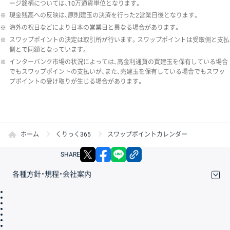
ージ銘柄については、10万通貨単位となります。
※
現金残高への反映は、原則建玉の決済を行った2営業日後となります。
※
海外の祝日などにより日本の営業日と異なる場合があります。
※
スワップポイントの決定は取引所が行います。スワップポイントは受取側と支払
側とで同額となっています。
※
インターバンク市場の状況によっては、高金利通貨の買建玉を保有している場合
でもスワップポイントの支払いが、また、売建玉を保有している場合でもスワッ
プポイントの受け取りが生じる場合があります。
ホーム
くりっく365
スワップポイントカレンダー
X
facebook
LINE
リンクをコピー
SHARE
各種方針・規程・会社案内
取引規程・約款
サイトマップ
その他のご案内
個人情報保護方針
最良執行方針
サイトのご利用について
ディスクレイマー