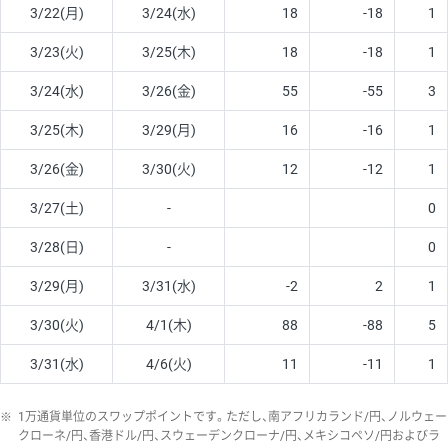
3/22(月)
3/24(水)
18
-18
1
3/23(火)
3/25(木)
18
-18
1
3/24(水)
3/26(金)
55
-55
3
3/25(木)
3/29(月)
16
-16
1
3/26(金)
3/30(火)
12
-12
1
3/27(土)
-
0
3/28(日)
-
0
3/29(月)
3/31(水)
-2
2
1
3/30(火)
4/1(木)
88
-88
5
3/31(水)
4/6(火)
11
-11
1
※
1万通貨単位のスワップポイントです。ただし、南アフリカランド/円、ノルウェー
クローネ/円、香港ドル/円、スウェーデンクローナ/円、メキシコペソ/円およびラ