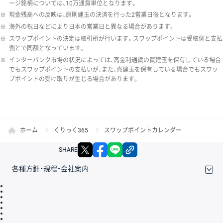
ージ銘柄については、10万通貨単位となります。
※
現金残高への反映は、原則建玉の決済を行った2営業日後となります。
※
海外の祝日などにより日本の営業日と異なる場合があります。
※
スワップポイントの決定は取引所が行います。スワップポイントは受取側と支払
側とで同額となっています。
※
インターバンク市場の状況によっては、高金利通貨の買建玉を保有している場合
でもスワップポイントの支払いが、また、売建玉を保有している場合でもスワッ
プポイントの受け取りが生じる場合があります。
ホーム
くりっく365
スワップポイントカレンダー
X
facebook
LINE
リンクをコピー
SHARE
各種方針・規程・会社案内
取引規程・約款
サイトマップ
その他のご案内
個人情報保護方針
最良執行方針
サイトのご利用について
ディスクレイマー