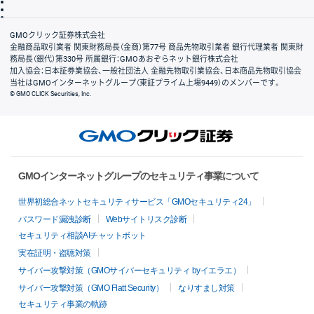
信託保全
リスク説明
会社案内
GMOクリック証券株式会社
金融商品取引業者 関東財務局長（金商）第77号 商品先物取引業者 銀行代理業者 関東財
務局長（銀代）第330号 所属銀行：GMOあおぞらネット銀行株式会社
加入協会：日本証券業協会、一般社団法人 金融先物取引業協会、日本商品先物取引協会
当社はGMOインターネットグループ（東証プライム上場9449）のメンバーです。
© GMO CLICK Securities, Inc.
GMOインターネットグループのセキュリティ事業について
世界初総合ネットセキュリティサービス「GMOセキュリティ24」
パスワード漏洩診断
Webサイトリスク診断
セキュリティ相談AIチャットボット
実在証明・盗聴対策
サイバー攻撃対策（GMOサイバーセキュリティ byイエラエ）
サイバー攻撃対策（GMO Flatt Security）
なりすまし対策
セキュリティ事業の軌跡