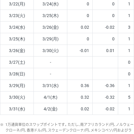
3/22(月)
3/24(水)
0
0
1
3/23(火)
3/25(木)
0
0
1
3/24(水)
3/26(金)
0.02
-0.02
3
3/25(木)
3/29(月)
0
0
1
3/26(金)
3/30(火)
-0.01
0.01
1
3/27(土)
-
0
3/28(日)
-
0
3/29(月)
3/31(水)
0.36
-0.36
1
3/30(火)
4/1(木)
0.32
-0.32
5
3/31(水)
4/2(金)
0.02
-0.02
1
※
1万通貨単位のスワップポイントです。ただし、南アフリカランド/円、ノルウェー
クローネ/円、香港ドル/円、スウェーデンクローナ/円、メキシコペソ/円およびラ