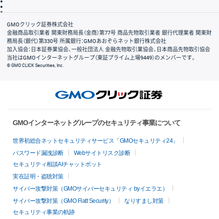
信託保全
リスク説明
会社案内
GMOクリック証券株式会社
金融商品取引業者 関東財務局長（金商）第77号 商品先物取引業者 銀行代理業者 関東財
務局長（銀代）第330号 所属銀行：GMOあおぞらネット銀行株式会社
加入協会：日本証券業協会、一般社団法人 金融先物取引業協会、日本商品先物取引協会
当社はGMOインターネットグループ（東証プライム上場9449）のメンバーです。
© GMO CLICK Securities, Inc.
GMOインターネットグループのセキュリティ事業について
世界初総合ネットセキュリティサービス「GMOセキュリティ24」
パスワード漏洩診断
Webサイトリスク診断
セキュリティ相談AIチャットボット
実在証明・盗聴対策
サイバー攻撃対策（GMOサイバーセキュリティ byイエラエ）
サイバー攻撃対策（GMO Flatt Security）
なりすまし対策
セキュリティ事業の軌跡