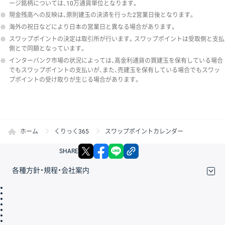
ージ銘柄については、10万通貨単位となります。
※
現金残高への反映は、原則建玉の決済を行った2営業日後となります。
※
海外の祝日などにより日本の営業日と異なる場合があります。
※
スワップポイントの決定は取引所が行います。スワップポイントは受取側と支払
側とで同額となっています。
※
インターバンク市場の状況によっては、高金利通貨の買建玉を保有している場合
でもスワップポイントの支払いが、また、売建玉を保有している場合でもスワッ
プポイントの受け取りが生じる場合があります。
ホーム
くりっく365
スワップポイントカレンダー
X
facebook
LINE
リンクをコピー
SHARE
各種方針・規程・会社案内
取引規程・約款
サイトマップ
その他のご案内
個人情報保護方針
最良執行方針
サイトのご利用について
ディスクレイマー