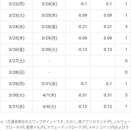
3/22(月)
3/24(水)
-0.1
0.1
1
3/23(火)
3/25(木)
-0.09
0.09
1
3/24(水)
3/26(金)
-0.21
0.21
3
3/25(木)
3/29(月)
-0.09
0.09
1
3/26(金)
3/30(火)
-0.13
0.13
1
3/27(土)
-
0
3/28(日)
-
0
3/29(月)
3/31(水)
-0.1
0.1
1
3/30(火)
4/1(木)
-0.31
0.31
5
3/31(水)
4/6(火)
-0.12
0.12
1
※
1万通貨単位のスワップポイントです。ただし、南アフリカランド/円、ノルウェー
クローネ/円、香港ドル/円、スウェーデンクローナ/円、メキシコペソ/円およびラ