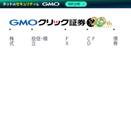
無料診断
X
LINE
株
投信・積
Ｆ
ＣＦ
債
式
立
Ｘ
Ｄ
券