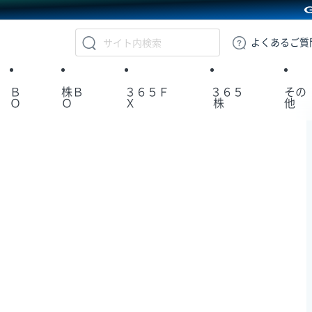
GMOクリック証券
よくある
ご質
Ｂ
株Ｂ
３６５Ｆ
３６５
その
Ｏ
Ｏ
Ｘ
株
他