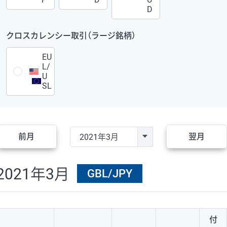
D
クロスカレンシー取引（ラージ銘柄）
EU
L/
U
SL
前月
翌月
2021年3月
GBL/JPY
付