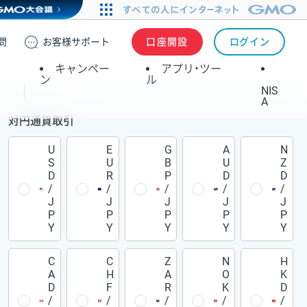
問
お客様
サポート
口座開設
ログイン
キャンペー
アプリ・ツー
ン
ル
NIS
A
対円通貨取引
U
E
G
A
N
S
U
B
U
Z
D
R
P
D
D
/
/
/
/
/
J
J
J
J
J
P
P
P
P
P
Y
Y
Y
Y
Y
C
C
Z
N
H
A
H
A
O
K
D
F
R
K
D
/
/
/
/
/