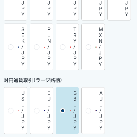
J
J
J
J
J
P
P
P
P
P
Y
Y
Y
Y
Y
S
P
T
M
E
L
R
X
K
N
Y
N
/
/
/
/
J
J
J
J
P
P
P
P
Y
Y
Y
Y
対円通貨取引（ラージ銘柄）
U
E
G
A
S
U
B
U
L
L
L
L
/
/
/
/
J
J
J
J
P
P
P
P
Y
Y
Y
Y