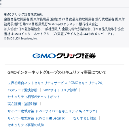
信託保全
リスク説明
会社案内
GMOクリック証券株式会社
金融商品取引業者 関東財務局長（金商）第77号 商品先物取引業者 銀行代理業者 関東財
務局長（銀代）第330号 所属銀行：GMOあおぞらネット銀行株式会社
加入協会：日本証券業協会、一般社団法人 金融先物取引業協会、日本商品先物取引協会
当社はGMOインターネットグループ（東証プライム上場9449）のメンバーです。
© GMO CLICK Securities, Inc.
GMOインターネットグループのセキュリティ事業について
世界初総合ネットセキュリティサービス「GMOセキュリティ24」
パスワード漏洩診断
Webサイトリスク診断
セキュリティ相談AIチャットボット
実在証明・盗聴対策
サイバー攻撃対策（GMOサイバーセキュリティ byイエラエ）
サイバー攻撃対策（GMO Flatt Security）
なりすまし対策
セキュリティ事業の軌跡