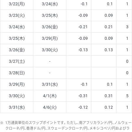
3/22(月)
3/24(水)
-0.1
0.1
1
3/23(火)
3/25(木)
-0.09
0.09
1
3/24(水)
3/26(金)
-0.21
0.21
3
3/25(木)
3/29(月)
-0.09
0.09
1
3/26(金)
3/30(火)
-0.13
0.13
1
3/27(土)
-
0
3/28(日)
-
0
3/29(月)
3/31(水)
-0.1
0.1
1
3/30(火)
4/1(木)
-0.31
0.31
5
3/31(水)
4/6(火)
-0.12
0.12
1
※
1万通貨単位のスワップポイントです。ただし、南アフリカランド/円、ノルウェー
クローネ/円、香港ドル/円、スウェーデンクローナ/円、メキシコペソ/円およびラ