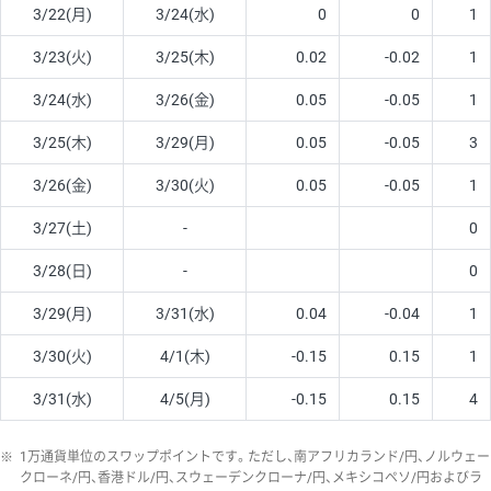
3/22(月)
3/24(水)
0
0
1
3/23(火)
3/25(木)
0.02
-0.02
1
3/24(水)
3/26(金)
0.05
-0.05
1
3/25(木)
3/29(月)
0.05
-0.05
3
3/26(金)
3/30(火)
0.05
-0.05
1
3/27(土)
-
0
3/28(日)
-
0
3/29(月)
3/31(水)
0.04
-0.04
1
3/30(火)
4/1(木)
-0.15
0.15
1
3/31(水)
4/5(月)
-0.15
0.15
4
※
1万通貨単位のスワップポイントです。ただし、南アフリカランド/円、ノルウェー
クローネ/円、香港ドル/円、スウェーデンクローナ/円、メキシコペソ/円およびラ