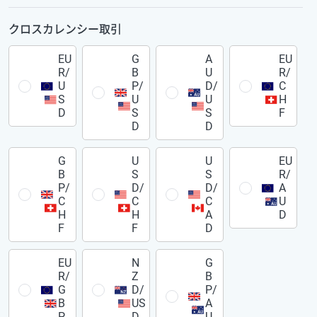
クロスカレンシー取引
EU
G
A
EU
R/
B
U
R/
U
P/
D/
C
S
U
U
H
D
S
S
F
D
D
G
U
U
EU
B
S
S
R/
P/
D/
D/
A
C
C
C
U
H
H
A
D
F
F
D
EU
N
G
R/
Z
B
G
D/
P/
B
US
A
P
D
U