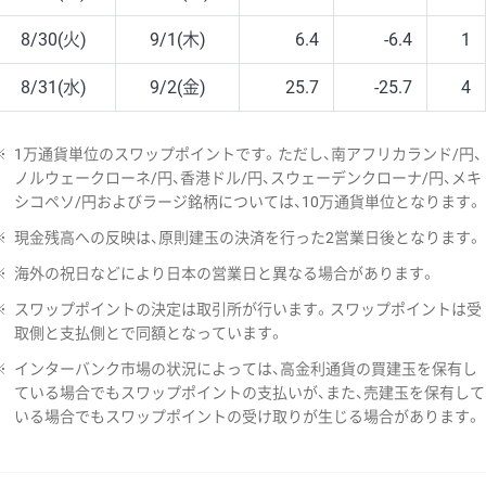
8/30(火)
9/1(木)
6.4
-6.4
1
8/31(水)
9/2(金)
25.7
-25.7
4
※
1万通貨単位のスワップポイントです。ただし、南アフリカランド/円、
ノルウェークローネ/円、香港ドル/円、スウェーデンクローナ/円、メキ
シコペソ/円およびラージ銘柄については、10万通貨単位となります。
※
現金残高への反映は、原則建玉の決済を行った2営業日後となります。
※
海外の祝日などにより日本の営業日と異なる場合があります。
※
スワップポイントの決定は取引所が行います。スワップポイントは受
取側と支払側とで同額となっています。
※
インターバンク市場の状況によっては、高金利通貨の買建玉を保有し
ている場合でもスワップポイントの支払いが、また、売建玉を保有して
いる場合でもスワップポイントの受け取りが生じる場合があります。