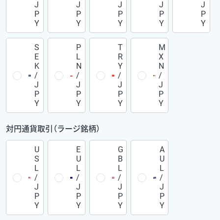
J
J
J
J
J
P
P
P
P
P
Y
Y
Y
Y
Y
S
P
T
M
E
L
R
X
K
N
Y
N
/
/
/
/
J
J
J
J
P
P
P
P
Y
Y
Y
Y
対円通貨取引（ラージ銘柄）
U
E
G
A
S
U
B
U
L
L
L
L
/
/
/
/
J
J
J
J
P
P
P
P
Y
Y
Y
Y