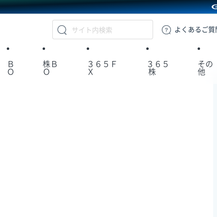
GMOクリック証券
よくある
ご質
Ｂ
株Ｂ
３６５Ｆ
３６５
その
Ｏ
Ｏ
Ｘ
株
他