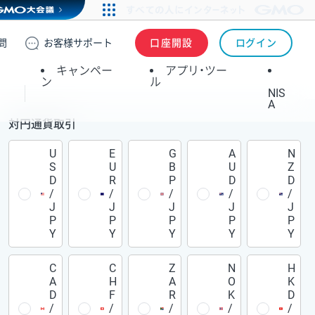
問
お客様
サポート
口座開設
ログイン
キャンペー
アプリ・ツー
ン
ル
NIS
A
対円通貨取引
U
E
G
A
N
S
U
B
U
Z
D
R
P
D
D
/
/
/
/
/
J
J
J
J
J
P
P
P
P
P
Y
Y
Y
Y
Y
C
C
Z
N
H
A
H
A
O
K
D
F
R
K
D
/
/
/
/
/