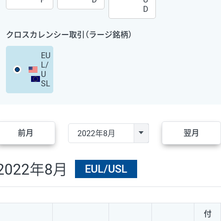
D
クロスカレンシー取引（ラージ銘柄）
EU
L/
U
SL
前月
翌月
2022年8月
EUL/USL
付