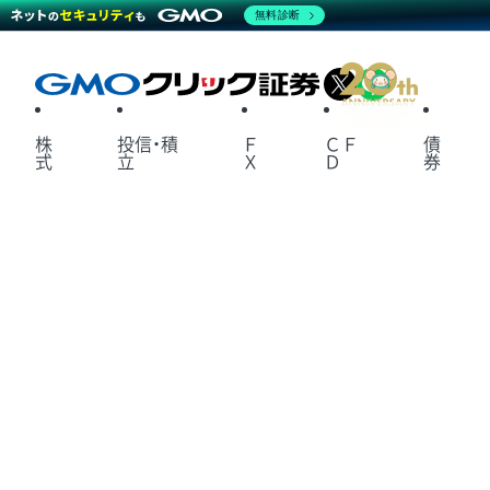
無料診断
X
LINE
株
投信・積
Ｆ
ＣＦ
債
式
立
Ｘ
Ｄ
券