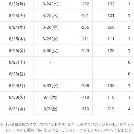
8/22(月)
8/24(水)
-102
102
1
8/23(火)
8/25(木)
-101
101
1
8/24(水)
8/26(金)
-266
266
3
8/25(木)
8/29(月)
-111
111
1
8/26(金)
8/30(火)
-123
123
1
8/27(土)
-
0
8/28(日)
-
0
8/29(月)
8/31(水)
-138
138
1
8/30(火)
9/1(木)
-118
118
1
8/31(水)
9/2(金)
-319
319
4
※
1万通貨単位のスワップポイントです。ただし、南アフリカランド/円、ノルウェー
クローネ/円、香港ドル/円、スウェーデンクローナ/円、メキシコペソ/円およびラ