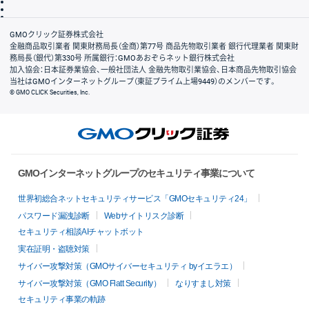
信託保全
リスク説明
会社案内
GMOクリック証券株式会社
金融商品取引業者 関東財務局長（金商）第77号 商品先物取引業者 銀行代理業者 関東財
務局長（銀代）第330号 所属銀行：GMOあおぞらネット銀行株式会社
加入協会：日本証券業協会、一般社団法人 金融先物取引業協会、日本商品先物取引協会
当社はGMOインターネットグループ（東証プライム上場9449）のメンバーです。
© GMO CLICK Securities, Inc.
GMOインターネットグループのセキュリティ事業について
世界初総合ネットセキュリティサービス「GMOセキュリティ24」
パスワード漏洩診断
Webサイトリスク診断
セキュリティ相談AIチャットボット
実在証明・盗聴対策
サイバー攻撃対策（GMOサイバーセキュリティ byイエラエ）
サイバー攻撃対策（GMO Flatt Security）
なりすまし対策
セキュリティ事業の軌跡