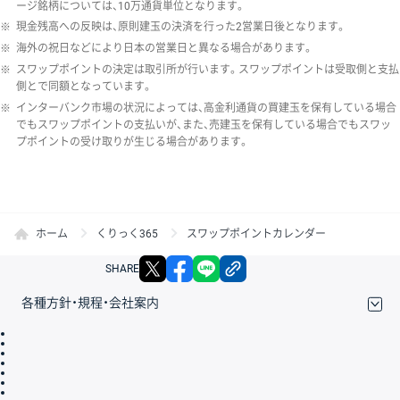
ージ銘柄については、10万通貨単位となります。
※
現金残高への反映は、原則建玉の決済を行った2営業日後となります。
※
海外の祝日などにより日本の営業日と異なる場合があります。
※
スワップポイントの決定は取引所が行います。スワップポイントは受取側と支払
側とで同額となっています。
※
インターバンク市場の状況によっては、高金利通貨の買建玉を保有している場合
でもスワップポイントの支払いが、また、売建玉を保有している場合でもスワッ
プポイントの受け取りが生じる場合があります。
ホーム
くりっく365
スワップポイントカレンダー
X
facebook
LINE
リンクをコピー
SHARE
各種方針・規程・会社案内
取引規程・約款
サイトマップ
その他のご案内
個人情報保護方針
最良執行方針
サイトのご利用について
ディスクレイマー