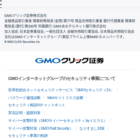
信託保全
リスク説明
会社案内
GMOクリック証券株式会社
金融商品取引業者 関東財務局長（金商）第77号 商品先物取引業者 銀行代理業者 関東財
務局長（銀代）第330号 所属銀行：GMOあおぞらネット銀行株式会社
加入協会：日本証券業協会、一般社団法人 金融先物取引業協会、日本商品先物取引協会
当社はGMOインターネットグループ（東証プライム上場9449）のメンバーです。
© GMO CLICK Securities, Inc.
GMOインターネットグループのセキュリティ事業について
世界初総合ネットセキュリティサービス「GMOセキュリティ24」
パスワード漏洩診断
Webサイトリスク診断
セキュリティ相談AIチャットボット
実在証明・盗聴対策
サイバー攻撃対策（GMOサイバーセキュリティ byイエラエ）
サイバー攻撃対策（GMO Flatt Security）
なりすまし対策
セキュリティ事業の軌跡