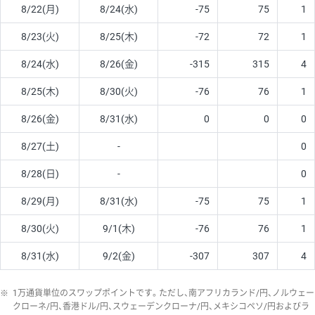
8/22(月)
8/24(水)
-75
75
1
8/23(火)
8/25(木)
-72
72
1
8/24(水)
8/26(金)
-315
315
4
8/25(木)
8/30(火)
-76
76
1
8/26(金)
8/31(水)
0
0
0
8/27(土)
-
0
8/28(日)
-
0
8/29(月)
8/31(水)
-75
75
1
8/30(火)
9/1(木)
-76
76
1
8/31(水)
9/2(金)
-307
307
4
※
1万通貨単位のスワップポイントです。ただし、南アフリカランド/円、ノルウェー
クローネ/円、香港ドル/円、スウェーデンクローナ/円、メキシコペソ/円およびラ