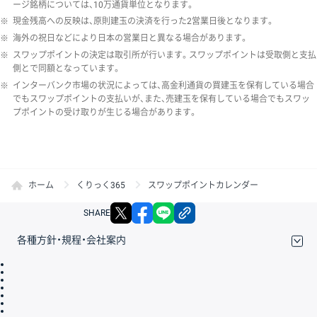
ージ銘柄については、10万通貨単位となります。
※
現金残高への反映は、原則建玉の決済を行った2営業日後となります。
※
海外の祝日などにより日本の営業日と異なる場合があります。
※
スワップポイントの決定は取引所が行います。スワップポイントは受取側と支払
側とで同額となっています。
※
インターバンク市場の状況によっては、高金利通貨の買建玉を保有している場合
でもスワップポイントの支払いが、また、売建玉を保有している場合でもスワッ
プポイントの受け取りが生じる場合があります。
ホーム
くりっく365
スワップポイントカレンダー
X
facebook
LINE
リンクをコピー
SHARE
各種方針・規程・会社案内
取引規程・約款
サイトマップ
その他のご案内
個人情報保護方針
最良執行方針
サイトのご利用について
ディスクレイマー