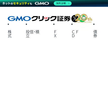
無料診断
X
LINE
株
投信・積
Ｆ
ＣＦ
債
式
立
Ｘ
Ｄ
券