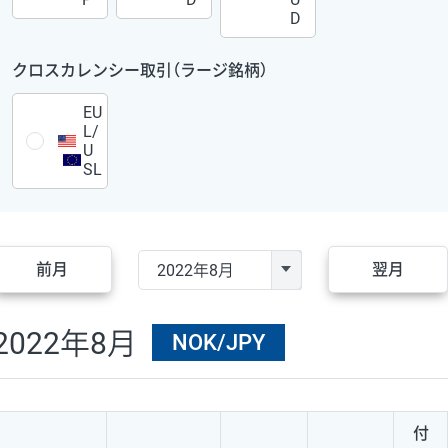
D
クロスカレンシー取引（ラージ銘柄）
EU
L/
U
SL
前月
翌月
2022年8月
NOK/JPY
付