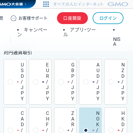
問
お客様
サポート
口座開設
ログイン
キャンペー
アプリ・ツー
ン
ル
NIS
A
対円通貨取引
U
E
G
A
N
S
U
B
U
Z
D
R
P
D
D
/
/
/
/
/
J
J
J
J
J
P
P
P
P
P
Y
Y
Y
Y
Y
C
C
Z
N
H
A
H
A
O
K
D
F
R
K
D
/
/
/
/
/