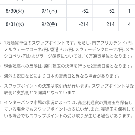
8/30(火)
9/1(木)
-52
52
1
8/31(水)
9/2(金)
-214
214
4
※
1万通貨単位のスワップポイントです。ただし、南アフリカランド/円、
ノルウェークローネ/円、香港ドル/円、スウェーデンクローナ/円、メキ
シコペソ/円およびラージ銘柄については、10万通貨単位となります。
※
現金残高への反映は、原則建玉の決済を行った2営業日後となります。
※
海外の祝日などにより日本の営業日と異なる場合があります。
※
スワップポイントの決定は取引所が行います。スワップポイントは受
取側と支払側とで同額となっています。
※
インターバンク市場の状況によっては、高金利通貨の買建玉を保有し
ている場合でもスワップポイントの支払いが、また、売建玉を保有して
いる場合でもスワップポイントの受け取りが生じる場合があります。