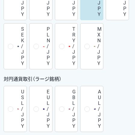
J
J
J
J
J
P
P
P
P
P
Y
Y
Y
Y
Y
S
P
T
M
E
L
R
X
K
N
Y
N
/
/
/
/
J
J
J
J
P
P
P
P
Y
Y
Y
Y
対円通貨取引（ラージ銘柄）
U
E
G
A
S
U
B
U
L
L
L
L
/
/
/
/
J
J
J
J
P
P
P
P
Y
Y
Y
Y