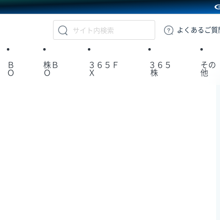
GMOクリック証券
よくある
ご質
Ｂ
株Ｂ
３６５Ｆ
３６５
その
Ｏ
Ｏ
Ｘ
株
他