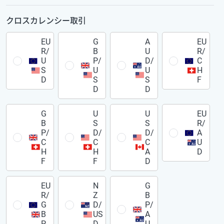
クロスカレンシー取引
EU
G
A
EU
R/
B
U
R/
U
P/
D/
C
S
U
U
H
D
S
S
F
D
D
G
U
U
EU
B
S
S
R/
P/
D/
D/
A
C
C
C
U
H
H
A
D
F
F
D
EU
N
G
R/
Z
B
G
D/
P/
B
US
A
P
D
U