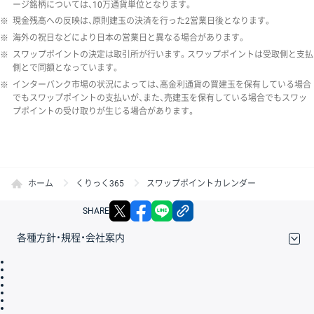
ージ銘柄については、10万通貨単位となります。
※
現金残高への反映は、原則建玉の決済を行った2営業日後となります。
※
海外の祝日などにより日本の営業日と異なる場合があります。
※
スワップポイントの決定は取引所が行います。スワップポイントは受取側と支払
側とで同額となっています。
※
インターバンク市場の状況によっては、高金利通貨の買建玉を保有している場合
でもスワップポイントの支払いが、また、売建玉を保有している場合でもスワッ
プポイントの受け取りが生じる場合があります。
ホーム
くりっく365
スワップポイントカレンダー
X
facebook
LINE
リンクをコピー
SHARE
各種方針・規程・会社案内
取引規程・約款
サイトマップ
その他のご案内
個人情報保護方針
最良執行方針
サイトのご利用について
ディスクレイマー