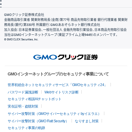
信託保全
リスク説明
会社案内
GMOクリック証券株式会社
金融商品取引業者 関東財務局長（金商）第77号 商品先物取引業者 銀行代理業者 関東財
務局長（銀代）第330号 所属銀行：GMOあおぞらネット銀行株式会社
加入協会：日本証券業協会、一般社団法人 金融先物取引業協会、日本商品先物取引協会
当社はGMOインターネットグループ（東証プライム上場9449）のメンバーです。
© GMO CLICK Securities, Inc.
GMOインターネットグループのセキュリティ事業について
世界初総合ネットセキュリティサービス「GMOセキュリティ24」
パスワード漏洩診断
Webサイトリスク診断
セキュリティ相談AIチャットボット
実在証明・盗聴対策
サイバー攻撃対策（GMOサイバーセキュリティ byイエラエ）
サイバー攻撃対策（GMO Flatt Security）
なりすまし対策
セキュリティ事業の軌跡