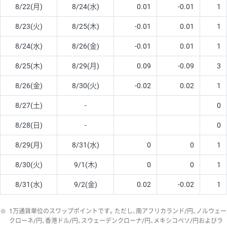
8/22(月)
8/24(水)
0.01
-0.01
1
8/23(火)
8/25(木)
-0.01
0.01
1
8/24(水)
8/26(金)
-0.01
0.01
1
8/25(木)
8/29(月)
0.09
-0.09
3
8/26(金)
8/30(火)
-0.02
0.02
1
8/27(土)
-
0
8/28(日)
-
0
8/29(月)
8/31(水)
0
0
1
8/30(火)
9/1(木)
0
0
1
8/31(水)
9/2(金)
0.02
-0.02
1
※
1万通貨単位のスワップポイントです。ただし、南アフリカランド/円、ノルウェー
クローネ/円、香港ドル/円、スウェーデンクローナ/円、メキシコペソ/円およびラ