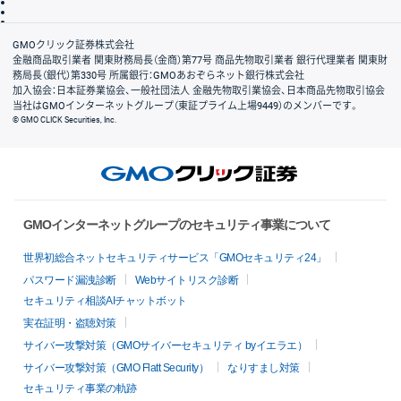
信託保全
リスク説明
会社案内
GMOクリック証券株式会社
金融商品取引業者 関東財務局長（金商）第77号 商品先物取引業者 銀行代理業者 関東財
務局長（銀代）第330号 所属銀行：GMOあおぞらネット銀行株式会社
加入協会：日本証券業協会、一般社団法人 金融先物取引業協会、日本商品先物取引協会
当社はGMOインターネットグループ（東証プライム上場9449）のメンバーです。
© GMO CLICK Securities, Inc.
GMOインターネットグループのセキュリティ事業について
世界初総合ネットセキュリティサービス「GMOセキュリティ24」
パスワード漏洩診断
Webサイトリスク診断
セキュリティ相談AIチャットボット
実在証明・盗聴対策
サイバー攻撃対策（GMOサイバーセキュリティ byイエラエ）
サイバー攻撃対策（GMO Flatt Security）
なりすまし対策
セキュリティ事業の軌跡