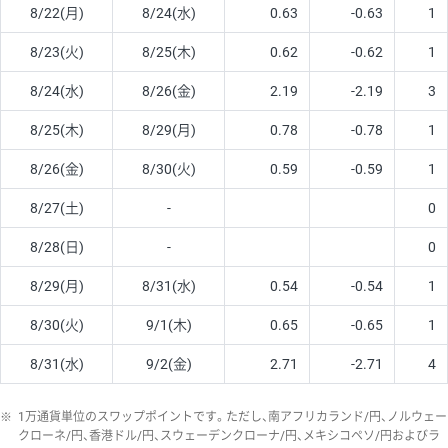
8/22(月)
8/24(水)
0.63
-0.63
1
8/23(火)
8/25(木)
0.62
-0.62
1
8/24(水)
8/26(金)
2.19
-2.19
3
8/25(木)
8/29(月)
0.78
-0.78
1
8/26(金)
8/30(火)
0.59
-0.59
1
8/27(土)
-
0
8/28(日)
-
0
8/29(月)
8/31(水)
0.54
-0.54
1
8/30(火)
9/1(木)
0.65
-0.65
1
8/31(水)
9/2(金)
2.71
-2.71
4
※
1万通貨単位のスワップポイントです。ただし、南アフリカランド/円、ノルウェー
クローネ/円、香港ドル/円、スウェーデンクローナ/円、メキシコペソ/円およびラ