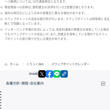
ージ銘柄については、10万通貨単位となります。
※
現金残高への反映は、原則建玉の決済を行った2営業日後となります。
※
海外の祝日などにより日本の営業日と異なる場合があります。
※
スワップポイントの決定は取引所が行います。スワップポイントは受取側と支払
側とで同額となっています。
※
インターバンク市場の状況によっては、高金利通貨の買建玉を保有している場合
でもスワップポイントの支払いが、また、売建玉を保有している場合でもスワッ
プポイントの受け取りが生じる場合があります。
ホーム
くりっく365
スワップポイントカレンダー
X
facebook
LINE
リンクをコピー
SHARE
各種方針・規程・会社案内
取引規程・約款
サイトマップ
その他のご案内
個人情報保護方針
最良執行方針
サイトのご利用について
ディスクレイマー