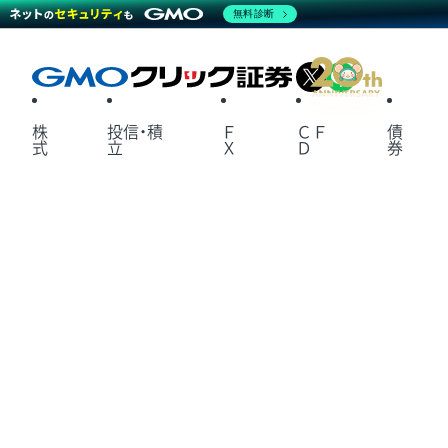
無料診断
X
LINE
株
投信・積
Ｆ
ＣＦ
債
式
立
Ｘ
Ｄ
券