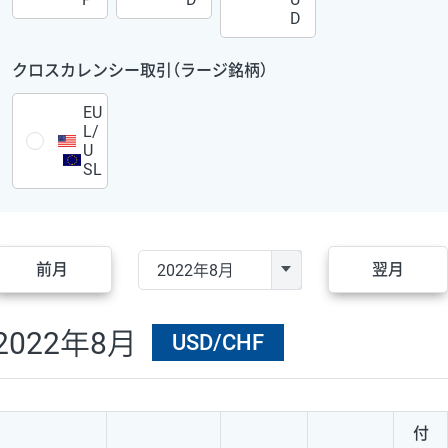
D
クロスカレンシー取引（ラージ銘柄）
EU
L/
U
SL
前月
翌月
2022年8月
USD/CHF
付