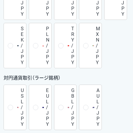
J
J
J
J
J
P
P
P
P
P
Y
Y
Y
Y
Y
S
P
T
M
E
L
R
X
K
N
Y
N
/
/
/
/
J
J
J
J
P
P
P
P
Y
Y
Y
Y
対円通貨取引（ラージ銘柄）
U
E
G
A
S
U
B
U
L
L
L
L
/
/
/
/
J
J
J
J
P
P
P
P
Y
Y
Y
Y