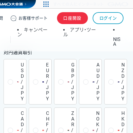
問
お客様
サポート
口座開設
ログイン
キャンペー
アプリ・ツー
ン
ル
NIS
A
対円通貨取引
U
E
G
A
N
S
U
B
U
Z
D
R
P
D
D
/
/
/
/
/
J
J
J
J
J
P
P
P
P
P
Y
Y
Y
Y
Y
C
C
Z
N
H
A
H
A
O
K
D
F
R
K
D
/
/
/
/
/