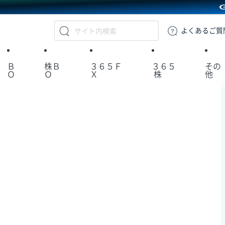
GMOクリック証券
よくある
ご質
Ｂ
株Ｂ
３６５Ｆ
３６５
その
Ｏ
Ｏ
Ｘ
株
他