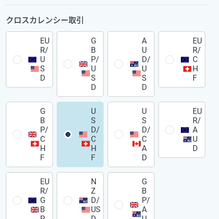
クロスカレンシー取引
EU
G
A
EU
R/
B
U
R/
U
P/
D/
C
S
U
U
H
D
S
S
F
D
D
G
U
U
EU
B
S
S
R/
P/
D/
D/
A
C
C
C
U
H
H
A
D
F
F
D
EU
N
G
R/
Z
B
G
D/
P/
B
US
A
P
D
U