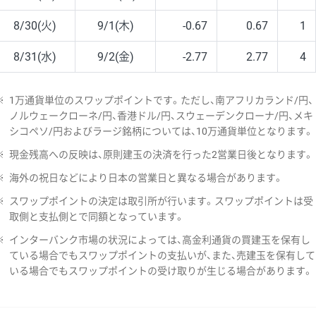
8/30(火)
9/1(木)
-0.67
0.67
1
8/31(水)
9/2(金)
-2.77
2.77
4
※
1万通貨単位のスワップポイントです。ただし、南アフリカランド/円、
ノルウェークローネ/円、香港ドル/円、スウェーデンクローナ/円、メキ
シコペソ/円およびラージ銘柄については、10万通貨単位となります。
※
現金残高への反映は、原則建玉の決済を行った2営業日後となります。
※
海外の祝日などにより日本の営業日と異なる場合があります。
※
スワップポイントの決定は取引所が行います。スワップポイントは受
取側と支払側とで同額となっています。
※
インターバンク市場の状況によっては、高金利通貨の買建玉を保有し
ている場合でもスワップポイントの支払いが、また、売建玉を保有して
いる場合でもスワップポイントの受け取りが生じる場合があります。