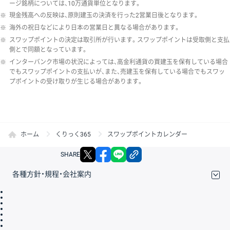
ージ銘柄については、10万通貨単位となります。
※
現金残高への反映は、原則建玉の決済を行った2営業日後となります。
※
海外の祝日などにより日本の営業日と異なる場合があります。
※
スワップポイントの決定は取引所が行います。スワップポイントは受取側と支払
側とで同額となっています。
※
インターバンク市場の状況によっては、高金利通貨の買建玉を保有している場合
でもスワップポイントの支払いが、また、売建玉を保有している場合でもスワッ
プポイントの受け取りが生じる場合があります。
ホーム
くりっく365
スワップポイントカレンダー
X
facebook
LINE
リンクをコピー
SHARE
各種方針・規程・会社案内
取引規程・約款
サイトマップ
その他のご案内
個人情報保護方針
最良執行方針
サイトのご利用について
ディスクレイマー