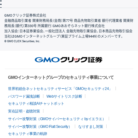
信託保全
リスク説明
会社案内
GMOクリック証券株式会社
金融商品取引業者 関東財務局長（金商）第77号 商品先物取引業者 銀行代理業者 関東財
務局長（銀代）第330号 所属銀行：GMOあおぞらネット銀行株式会社
加入協会：日本証券業協会、一般社団法人 金融先物取引業協会、日本商品先物取引協会
当社はGMOインターネットグループ（東証プライム上場9449）のメンバーです。
© GMO CLICK Securities, Inc.
GMOインターネットグループのセキュリティ事業について
世界初総合ネットセキュリティサービス「GMOセキュリティ24」
パスワード漏洩診断
Webサイトリスク診断
セキュリティ相談AIチャットボット
実在証明・盗聴対策
サイバー攻撃対策（GMOサイバーセキュリティ byイエラエ）
サイバー攻撃対策（GMO Flatt Security）
なりすまし対策
セキュリティ事業の軌跡