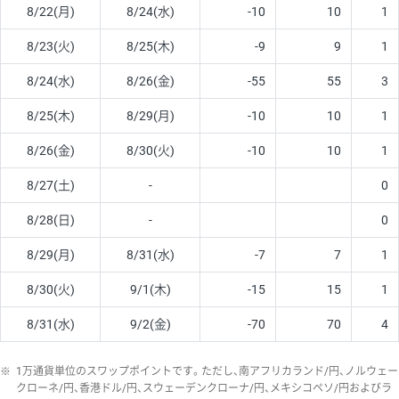
8/22(月)
8/24(水)
-10
10
1
8/23(火)
8/25(木)
-9
9
1
8/24(水)
8/26(金)
-55
55
3
8/25(木)
8/29(月)
-10
10
1
8/26(金)
8/30(火)
-10
10
1
8/27(土)
-
0
8/28(日)
-
0
8/29(月)
8/31(水)
-7
7
1
8/30(火)
9/1(木)
-15
15
1
8/31(水)
9/2(金)
-70
70
4
※
1万通貨単位のスワップポイントです。ただし、南アフリカランド/円、ノルウェー
クローネ/円、香港ドル/円、スウェーデンクローナ/円、メキシコペソ/円およびラ