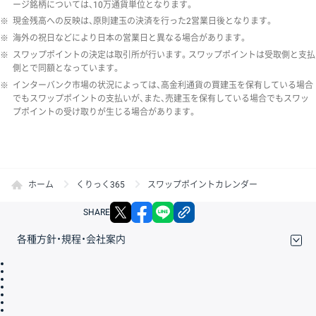
ージ銘柄については、10万通貨単位となります。
※
現金残高への反映は、原則建玉の決済を行った2営業日後となります。
※
海外の祝日などにより日本の営業日と異なる場合があります。
※
スワップポイントの決定は取引所が行います。スワップポイントは受取側と支払
側とで同額となっています。
※
インターバンク市場の状況によっては、高金利通貨の買建玉を保有している場合
でもスワップポイントの支払いが、また、売建玉を保有している場合でもスワッ
プポイントの受け取りが生じる場合があります。
ホーム
くりっく365
スワップポイントカレンダー
X
facebook
LINE
リンクをコピー
SHARE
各種方針・規程・会社案内
取引規程・約款
サイトマップ
その他のご案内
個人情報保護方針
最良執行方針
サイトのご利用について
ディスクレイマー