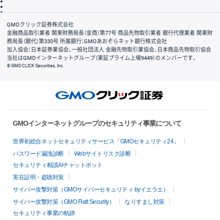
信託保全
リスク説明
会社案内
GMOクリック証券株式会社
金融商品取引業者 関東財務局長（金商）第77号 商品先物取引業者 銀行代理業者 関東財
務局長（銀代）第330号 所属銀行：GMOあおぞらネット銀行株式会社
加入協会：日本証券業協会、一般社団法人 金融先物取引業協会、日本商品先物取引協会
当社はGMOインターネットグループ（東証プライム上場9449）のメンバーです。
© GMO CLICK Securities, Inc.
GMOインターネットグループのセキュリティ事業について
世界初総合ネットセキュリティサービス「GMOセキュリティ24」
パスワード漏洩診断
Webサイトリスク診断
セキュリティ相談AIチャットボット
実在証明・盗聴対策
サイバー攻撃対策（GMOサイバーセキュリティ byイエラエ）
サイバー攻撃対策（GMO Flatt Security）
なりすまし対策
セキュリティ事業の軌跡