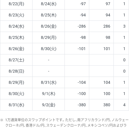
8/22(月)
8/24(水)
-97
97
1
8/23(火)
8/25(木)
-94
94
1
8/24(水)
8/26(金)
-286
286
3
8/25(木)
8/29(月)
-98
98
1
8/26(金)
8/30(火)
-101
101
1
8/27(土)
-
0
8/28(日)
-
0
8/29(月)
8/31(水)
-104
104
1
8/30(火)
9/1(木)
-100
100
1
8/31(水)
9/2(金)
-380
380
4
※
1万通貨単位のスワップポイントです。ただし、南アフリカランド/円、ノルウェー
クローネ/円、香港ドル/円、スウェーデンクローナ/円、メキシコペソ/円およびラ