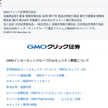
信託保全
リスク説明
会社案内
GMOクリック証券株式会社
金融商品取引業者 関東財務局長（金商）第77号 商品先物取引業者 銀行代理業者 関東財
務局長（銀代）第330号 所属銀行：GMOあおぞらネット銀行株式会社
加入協会：日本証券業協会、一般社団法人 金融先物取引業協会、日本商品先物取引協会
当社はGMOインターネットグループ（東証プライム上場9449）のメンバーです。
© GMO CLICK Securities, Inc.
GMOインターネットグループのセキュリティ事業について
世界初総合ネットセキュリティサービス「GMOセキュリティ24」
パスワード漏洩診断
Webサイトリスク診断
セキュリティ相談AIチャットボット
実在証明・盗聴対策
サイバー攻撃対策（GMOサイバーセキュリティ byイエラエ）
サイバー攻撃対策（GMO Flatt Security）
なりすまし対策
セキュリティ事業の軌跡