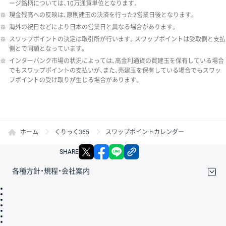
ージ銘柄については、10万通貨単位となります。
※
現金残高への反映は、原則建玉の決済を行った2営業日後となります。
※
海外の祝日などにより日本の営業日と異なる場合があります。
※
スワップポイントの決定は取引所が行います。スワップポイントは受取側と支払
側とで同額となっています。
※
インターバンク市場の状況によっては、高金利通貨の買建玉を保有している場合
でもスワップポイントの支払いが、また、売建玉を保有している場合でもスワッ
プポイントの受け取りが生じる場合があります。
ホーム
くりっく365
スワップポイントカレンダー
X
facebook
LINE
リンクをコピー
SHARE
各種方針・規程・会社案内
取引規程・約款
サイトマップ
その他のご案内
個人情報保護方針
最良執行方針
サイトのご利用について
ディスクレイマー