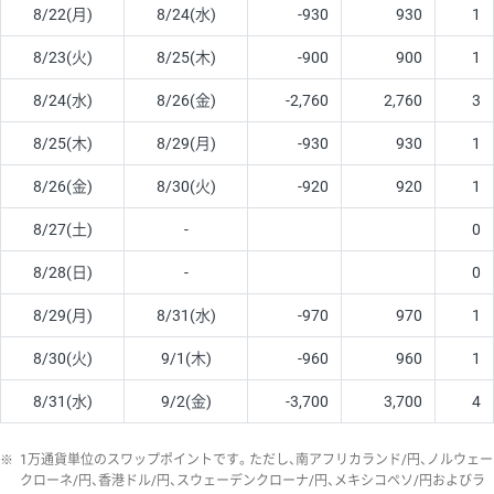
8/22(月)
8/24(水)
-930
930
1
8/23(火)
8/25(木)
-900
900
1
8/24(水)
8/26(金)
-2,760
2,760
3
8/25(木)
8/29(月)
-930
930
1
8/26(金)
8/30(火)
-920
920
1
8/27(土)
-
0
8/28(日)
-
0
8/29(月)
8/31(水)
-970
970
1
8/30(火)
9/1(木)
-960
960
1
8/31(水)
9/2(金)
-3,700
3,700
4
※
1万通貨単位のスワップポイントです。ただし、南アフリカランド/円、ノルウェー
クローネ/円、香港ドル/円、スウェーデンクローナ/円、メキシコペソ/円およびラ