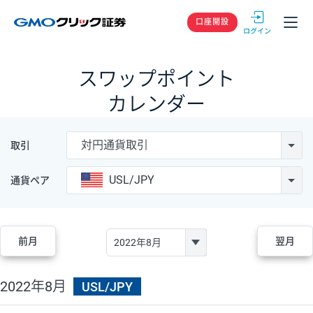
GMOクリック
口座開設
スワップポイント
カレンダー
対円通貨取引
取引
USL/JPY
通貨ペア
前月
翌月
2022年8月
USL/JPY