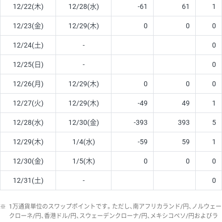
12/22(木)
12/28(水)
-61
61
1
12/23(金)
12/29(木)
0
0
0
12/24(土)
-
0
12/25(日)
-
0
12/26(月)
12/29(木)
0
0
0
12/27(火)
12/29(木)
-49
49
1
12/28(水)
12/30(金)
-393
393
5
12/29(木)
1/4(水)
-59
59
1
12/30(金)
1/5(木)
0
0
0
12/31(土)
-
0
※
1万通貨単位のスワップポイントです。ただし、南アフリカランド/円、ノルウェー
クローネ/円、香港ドル/円、スウェーデンクローナ/円、メキシコペソ/円およびラ