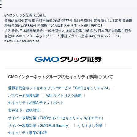
信託保全
リスク説明
会社案内
GMOクリック証券株式会社
金融商品取引業者 関東財務局長（金商）第77号 商品先物取引業者 銀行代理業者 関東財
務局長（銀代）第330号 所属銀行：GMOあおぞらネット銀行株式会社
加入協会：日本証券業協会、一般社団法人 金融先物取引業協会、日本商品先物取引協会
当社はGMOインターネットグループ（東証プライム上場9449）のメンバーです。
© GMO CLICK Securities, Inc.
GMOインターネットグループのセキュリティ事業について
世界初総合ネットセキュリティサービス「GMOセキュリティ24」
パスワード漏洩診断
Webサイトリスク診断
セキュリティ相談AIチャットボット
実在証明・盗聴対策
サイバー攻撃対策（GMOサイバーセキュリティ byイエラエ）
サイバー攻撃対策（GMO Flatt Security）
なりすまし対策
セキュリティ事業の軌跡