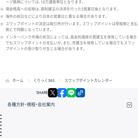
ージ銘柄については、10万通貨単位となります。
※
現金残高への反映は、原則建玉の決済を行った2営業日後となります。
※
海外の祝日などにより日本の営業日と異なる場合があります。
※
スワップポイントの決定は取引所が行います。スワップポイントは受取側と支払
側とで同額となっています。
※
インターバンク市場の状況によっては、高金利通貨の買建玉を保有している場合
でもスワップポイントの支払いが、また、売建玉を保有している場合でもスワッ
プポイントの受け取りが生じる場合があります。
ホーム
くりっく365
スワップポイントカレンダー
X
facebook
LINE
リンクをコピー
SHARE
各種方針・規程・会社案内
取引規程・約款
サイトマップ
その他のご案内
個人情報保護方針
最良執行方針
サイトのご利用について
ディスクレイマー