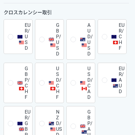
クロスカレンシー取引
EU
G
A
EU
R/
B
U
R/
U
P/
D/
C
S
U
U
H
D
S
S
F
D
D
G
U
U
EU
B
S
S
R/
P/
D/
D/
A
C
C
C
U
H
H
A
D
F
F
D
EU
N
G
R/
Z
B
G
D/
P/
B
US
A
P
D
U