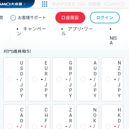
問
お客様
サポート
口座開設
ログイン
キャンペー
アプリ・ツー
ン
ル
NIS
A
対円通貨取引
U
E
G
A
N
S
U
B
U
Z
D
R
P
D
D
/
/
/
/
/
J
J
J
J
J
P
P
P
P
P
Y
Y
Y
Y
Y
C
C
Z
N
H
A
H
A
O
K
D
F
R
K
D
/
/
/
/
/