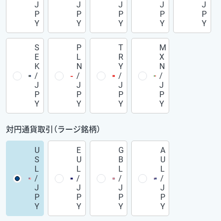
J
J
J
J
J
P
P
P
P
P
Y
Y
Y
Y
Y
S
P
T
M
E
L
R
X
K
N
Y
N
/
/
/
/
J
J
J
J
P
P
P
P
Y
Y
Y
Y
対円通貨取引（ラージ銘柄）
U
E
G
A
S
U
B
U
L
L
L
L
/
/
/
/
J
J
J
J
P
P
P
P
Y
Y
Y
Y