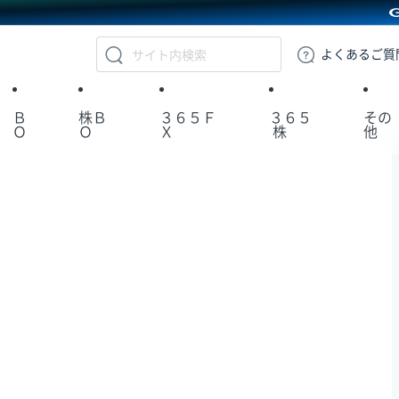
GMOクリック証券
よくある
ご質
Ｂ
株Ｂ
３６５Ｆ
３６５
その
Ｏ
Ｏ
Ｘ
株
他