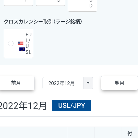
D
クロスカレンシー取引（ラージ銘柄）
EU
L/
U
SL
前月
翌月
2022年12月
USL/JPY
付