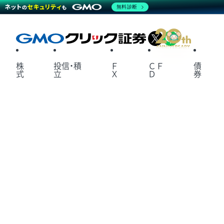
無料診断
X
LINE
株
投信・積
Ｆ
ＣＦ
債
式
立
Ｘ
Ｄ
券