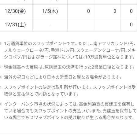
12/30(金)
1/5(木)
0
0
0
12/31(土)
-
0
※
1万通貨単位のスワップポイントです。ただし、南アフリカランド/円、
ノルウェークローネ/円、香港ドル/円、スウェーデンクローナ/円、メキ
シコペソ/円およびラージ銘柄については、10万通貨単位となります。
※
現金残高への反映は、原則建玉の決済を行った2営業日後となります。
※
海外の祝日などにより日本の営業日と異なる場合があります。
※
スワップポイントの決定は取引所が行います。スワップポイントは受
取側と支払側とで同額となっています。
※
インターバンク市場の状況によっては、高金利通貨の買建玉を保有し
ている場合でもスワップポイントの支払いが、また、売建玉を保有して
いる場合でもスワップポイントの受け取りが生じる場合があります。