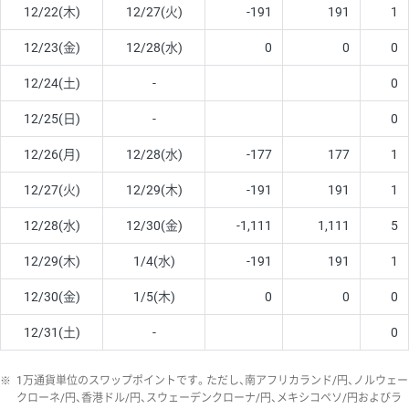
12/22(木)
12/27(火)
-191
191
1
12/23(金)
12/28(水)
0
0
0
12/24(土)
-
0
12/25(日)
-
0
12/26(月)
12/28(水)
-177
177
1
12/27(火)
12/29(木)
-191
191
1
12/28(水)
12/30(金)
-1,111
1,111
5
12/29(木)
1/4(水)
-191
191
1
12/30(金)
1/5(木)
0
0
0
12/31(土)
-
0
※
1万通貨単位のスワップポイントです。ただし、南アフリカランド/円、ノルウェー
クローネ/円、香港ドル/円、スウェーデンクローナ/円、メキシコペソ/円およびラ