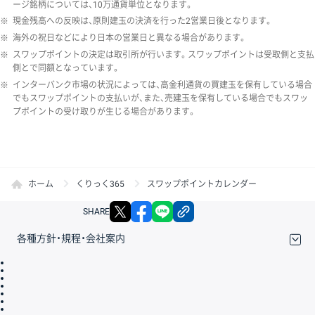
ージ銘柄については、10万通貨単位となります。
※
現金残高への反映は、原則建玉の決済を行った2営業日後となります。
※
海外の祝日などにより日本の営業日と異なる場合があります。
※
スワップポイントの決定は取引所が行います。スワップポイントは受取側と支払
側とで同額となっています。
※
インターバンク市場の状況によっては、高金利通貨の買建玉を保有している場合
でもスワップポイントの支払いが、また、売建玉を保有している場合でもスワッ
プポイントの受け取りが生じる場合があります。
ホーム
くりっく365
スワップポイントカレンダー
X
facebook
LINE
リンクをコピー
SHARE
各種方針・規程・会社案内
取引規程・約款
サイトマップ
その他のご案内
個人情報保護方針
最良執行方針
サイトのご利用について
ディスクレイマー