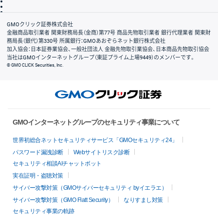
信託保全
リスク説明
会社案内
GMOクリック証券株式会社
金融商品取引業者 関東財務局長（金商）第77号 商品先物取引業者 銀行代理業者 関東財
務局長（銀代）第330号 所属銀行：GMOあおぞらネット銀行株式会社
加入協会：日本証券業協会、一般社団法人 金融先物取引業協会、日本商品先物取引協会
当社はGMOインターネットグループ（東証プライム上場9449）のメンバーです。
© GMO CLICK Securities, Inc.
GMOインターネットグループのセキュリティ事業について
世界初総合ネットセキュリティサービス「GMOセキュリティ24」
パスワード漏洩診断
Webサイトリスク診断
セキュリティ相談AIチャットボット
実在証明・盗聴対策
サイバー攻撃対策（GMOサイバーセキュリティ byイエラエ）
サイバー攻撃対策（GMO Flatt Security）
なりすまし対策
セキュリティ事業の軌跡